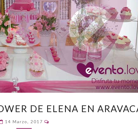
EL
HOWER DE ELENA EN ARAVAC
DULCE
BABY
Comentarios
14 Marzo, 2017
SHOWER
DE