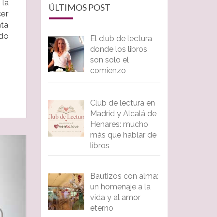
 la
ÚLTIMOS POST
cer
nta
ndo
El club de lectura
donde los libros
son solo el
comienzo
Club de lectura en
Madrid y Alcalá de
Henares: mucho
más que hablar de
libros
Bautizos con alma:
un homenaje a la
vida y al amor
eterno