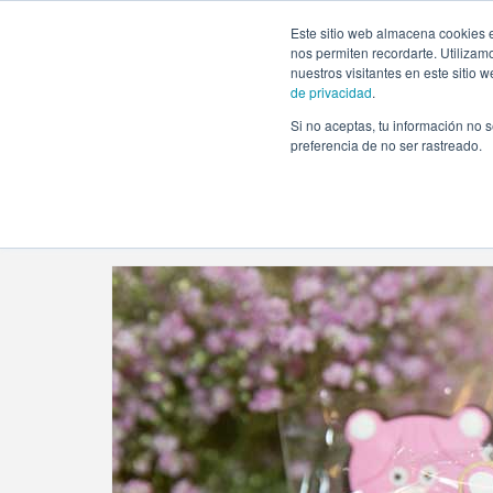
https://www.evento.love/blog/tag/photocall-baby-shower/
Este sitio web almacena cookies e
nos permiten recordarte. Utilizam
nuestros visitantes en este sitio
de privacidad
.
Si no aceptas, tu información no s
Evento.love
»
photocall baby shower
preferencia de no ser rastreado.