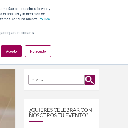
teractúas con nuestro sitio web y
PLANES
NUESTROS EVENTOS
BLOG
CONTACTO
 el análisis y la medición de
lizamos, consulta nuestra
Política
egador para recordar tu
Acepto
No acepto
Buscar
Buscar
por:
¿QUIERES CELEBRAR CON
NOSOTROS TU EVENTO?