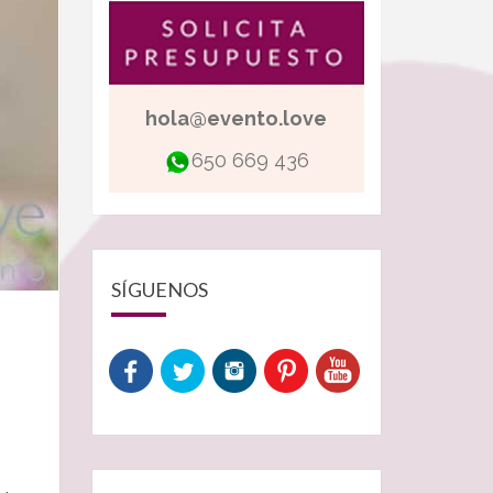
hola@evento.love
650 669 436
SÍGUENOS