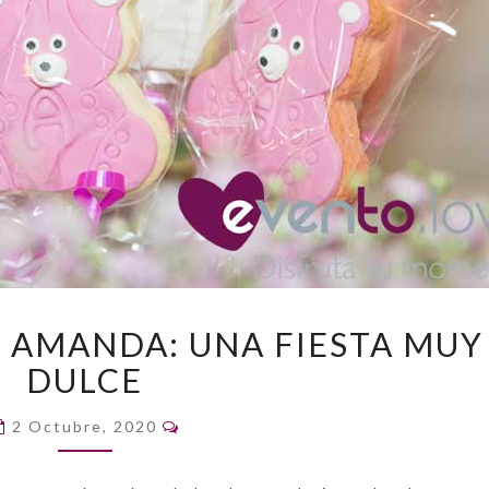
BABY
 AMANDA: UNA FIESTA MUY
SHOWER
DULCE
DE
AMANDA:
Comentarios
UNA
2 Octubre, 2020
FIESTA
MUY