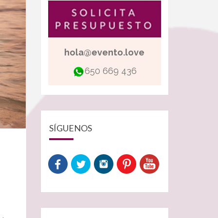
hola@evento.love
650 669 436
SÍGUENOS