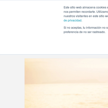
https://www.evento.love/blog/tag/post-boda/
Este sitio web almacena cookies e
nos permiten recordarte. Utilizam
nuestros visitantes en este sitio
de privacidad
.
Si no aceptas, tu información no s
Evento.love
»
post boda
preferencia de no ser rastreado.