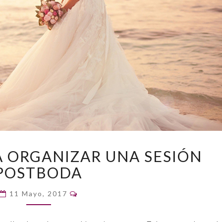
CONSEJOS
A ORGANIZAR UNA SESIÓN
PARA
POSTBODA
ORGANIZAR
UNA
Comentarios
SESIÓN
11 Mayo, 2017
POSTBODA