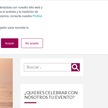
teractúas con nuestro sitio web y
PLANES
NUESTROS EVENTOS
BLOG
CONTACTO
 el análisis y la medición de
lizamos, consulta nuestra
Política
egador para recordar tu
Acepto
No acepto
Buscar
Buscar
por:
¿QUIERES CELEBRAR CON
NOSOTROS TU EVENTO?