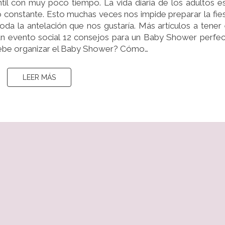
il con muy poco tiempo. La vida diaria de los adultos e
24
eo constante. Esto muchas veces nos impide preparar la fie
HORAS
da la antelación que nos gustaría. Más artículos a tener
 evento social 12 consejos para un Baby Shower perfe
ebe organizar el Baby Shower? Cómo…
LEER MÁS
LEER MÁS