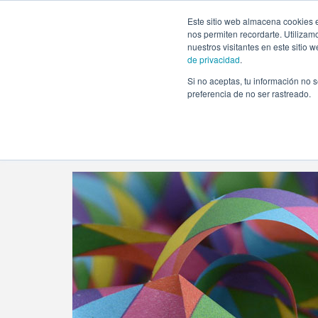
https://www.evento.love/blog/tag/preparar-cumpleanos-c
Este sitio web almacena cookies e
nos permiten recordarte. Utilizam
nuestros visitantes en este sitio
de privacidad
.
Si no aceptas, tu información no s
Evento.love
»
preparar cumpleaños con poco tiemp
preferencia de no ser rastreado.