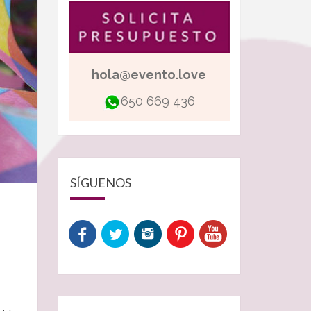
hola@evento.love
650 669 436
SÍGUENOS