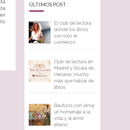
stá
ÚLTIMOS POST
sta
 en
cto
El club de lectura
donde los libros
son solo el
comienzo
Club de lectura en
Madrid y Alcalá de
Henares: mucho
más que hablar de
libros
Bautizos con alma:
un homenaje a la
vida y al amor
eterno