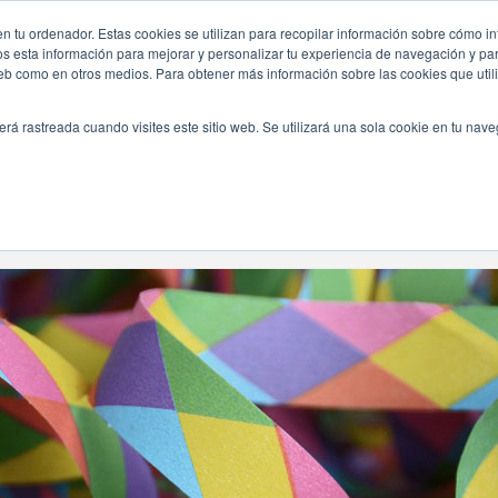
on-poco-tiempo/
n tu ordenador. Estas cookies se utilizan para recopilar información sobre cómo in
INICIO
QUIÉNES SOMOS
TE OFRECEMOS
os esta información para mejorar y personalizar tu experiencia de navegación y para
 web como en otros medios. Para obtener más información sobre las cookies que uti
erá rastreada cuando visites este sitio web. Se utilizará una sola cookie en tu nav
o
Navegando Por
Etiqueta:
Preparar Cumpleaños Con Poco Tiempo