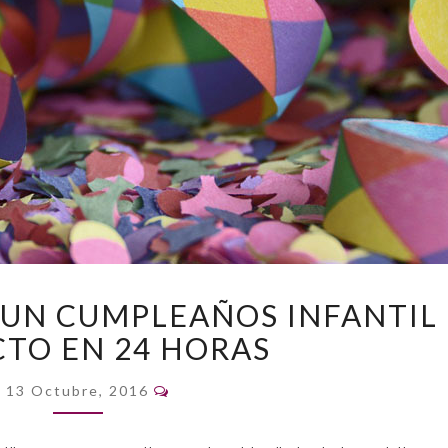
CÓMO
UN CUMPLEAÑOS INFANTIL
PREPARAR
CTO EN 24 HORAS
UN
CUMPLEAÑOS
Comentarios
INFANTIL
13 Octubre, 2016
PERFECTO
EN