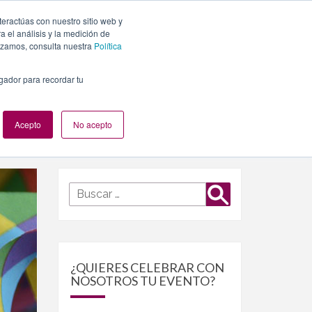
teractúas con nuestro sitio web y
PLANES
NUESTROS EVENTOS
BLOG
CONTACTO
 el análisis y la medición de
lizamos, consulta nuestra
Política
egador para recordar tu
Acepto
No acepto
Buscar
Buscar
por:
¿QUIERES CELEBRAR CON
NOSOTROS TU EVENTO?