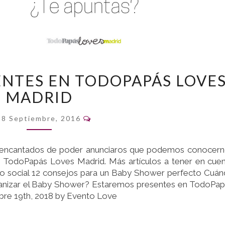
ESTAREMOS
NTES EN TODOPAPÁS LOVE
PRESENTES
MADRID
EN
TODOPAPÁS
Comentarios
LOVES
28 Septiembre, 2016
MADRID
encantados de poder anunciaros que podemos conocern
de TodoPapás Loves Madrid. Más artículos a tener en cue
 social 12 consejos para un Baby Shower perfecto Cuá
anizar el Baby Shower? Estaremos presentes en TodoPa
bre 19th, 2018 by Evento Love