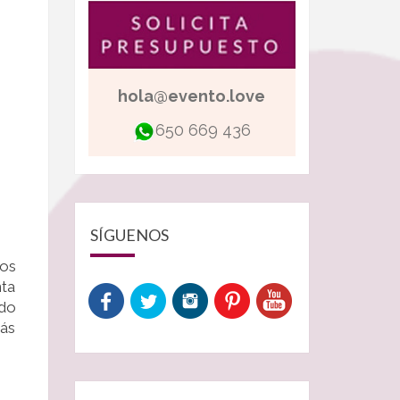
hola@evento.love
650 669 436
S
SÍGUENOS
os
nta
ndo
pás