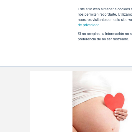
https://www.evento.love/blog/tag/programacion-todopapa
Este sitio web almacena cookies e
nos permiten recordarte. Utilizam
nuestros visitantes en este sitio
de privacidad
.
Si no aceptas, tu información no s
Evento.love
»
programacion todopapas loves madrid
preferencia de no ser rastreado.