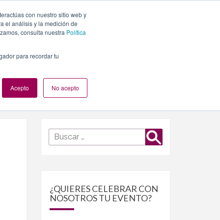
teractúas con nuestro sitio web y
PLANES
NUESTROS EVENTOS
BLOG
CONTACTO
 el análisis y la medición de
lizamos, consulta nuestra
Política
egador para recordar tu
Acepto
No acepto
Buscar
Buscar
por:
¿QUIERES CELEBRAR CON
NOSOTROS TU EVENTO?