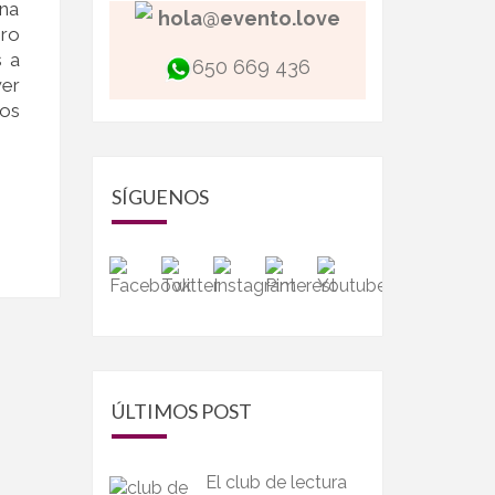
una
hola@evento.love
ero
s a
650 669 436
wer
os
SÍGUENOS
ÚLTIMOS POST
El club de lectura