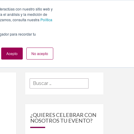
teractúas con nuestro sitio web y
PLANES
NUESTROS EVENTOS
BLOG
CONTACTO
 el análisis y la medición de
lizamos, consulta nuestra
Política
egador para recordar tu
Acepto
No acepto
Buscar
Buscar
por:
¿QUIERES CELEBRAR CON
NOSOTROS TU EVENTO?