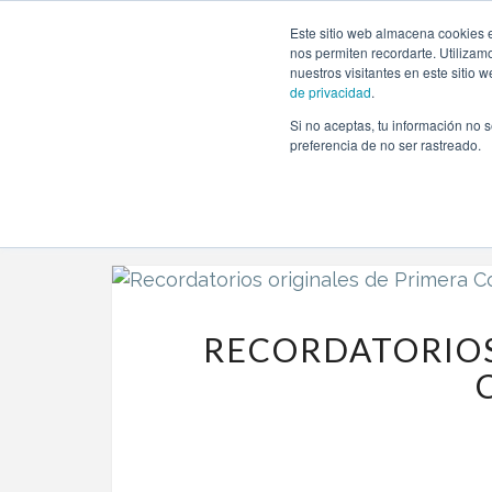
https://www.evento.love/blog/tag/recodatorios-increibles/
Este sitio web almacena cookies e
nos permiten recordarte. Utilizam
nuestros visitantes en este sitio
de privacidad
.
Si no aceptas, tu información no s
Evento.love
»
recodatorios increibles
preferencia de no ser rastreado.
RECORDATORIOS