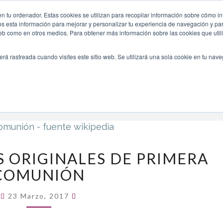
n tu ordenador. Estas cookies se utilizan para recopilar información sobre cómo in
INICIO
QUIÉNES SOMOS
TE OFRECEMOS
os esta información para mejorar y personalizar tu experiencia de navegación y para
 web como en otros medios. Para obtener más información sobre las cookies que uti
erá rastreada cuando visites este sitio web. Se utilizará una sola cookie en tu nav
Navegando Por
Etiqueta:
Recodatorios Increibles
RECORDATORIOS
 ORIGINALES DE PRIMERA
ORIGINALES
COMUNIÓN
DE
PRIMERA
Comentarios
COMUNIÓN
23 Marzo, 2017