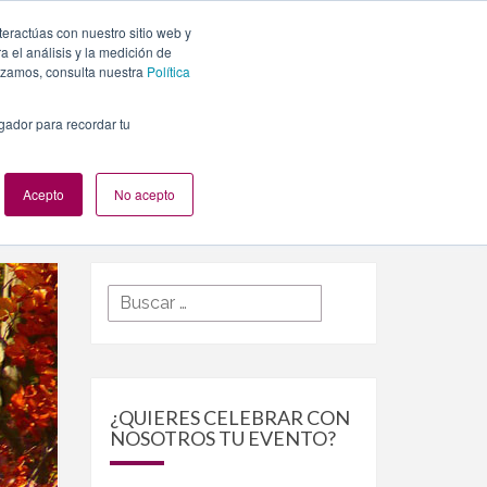
teractúas con nuestro sitio web y
PLANES
NUESTROS EVENTOS
BLOG
CONTACTO
 el análisis y la medición de
lizamos, consulta nuestra
Política
egador para recordar tu
Acepto
No acepto
Buscar
Buscar
por:
¿QUIERES CELEBRAR CON
NOSOTROS TU EVENTO?