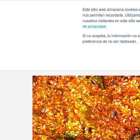
https://www.evento.love/blog/tag/tematica-calabazas/
Este sitio web almacena cookies e
nos permiten recordarte. Utilizam
nuestros visitantes en este sitio
de privacidad
.
Si no aceptas, tu información no s
Evento.love
»
tematica calabazas
preferencia de no ser rastreado.