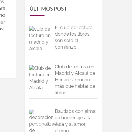
as.
ara
ÚLTIMOS POST
cho
wer
El club de lectura
ast
donde los libros
son solo el
comienzo
Club de lectura en
Madrid y Alcalá de
Henares: mucho
más que hablar de
libros
Bautizos con alma:
un homenaje a la
vida y al amor
eterno