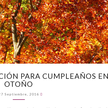
IDEAS
CIÓN PARA CUMPLEAÑOS E
DE
OTOÑO
DECORACIÓN
PARA
Comentarios
CUMPLEAÑOS
27 Septiembre, 2016
EN
OTOÑO