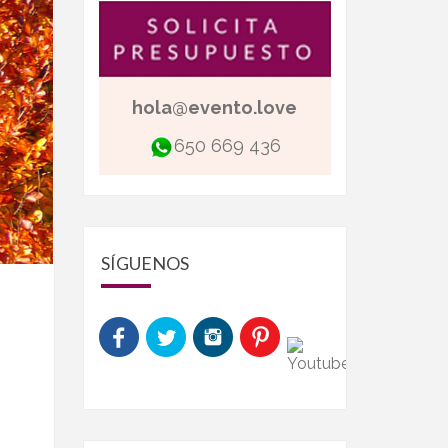
hola@evento.love
650 669 436
SÍGUENOS
N