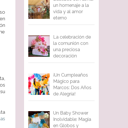
un homenaje a la
vida y al amor
oso
eterno
 en
cón
ene
La celebración de
la comunión con
una preciosa
decoración
¡Un Cumpleaños
ta,
Mágico para
mos
Marcos: Dos Años
 su
de Alegría!
sta
Un Baby Shower
as
Inolvidable: Magia
en Globos y