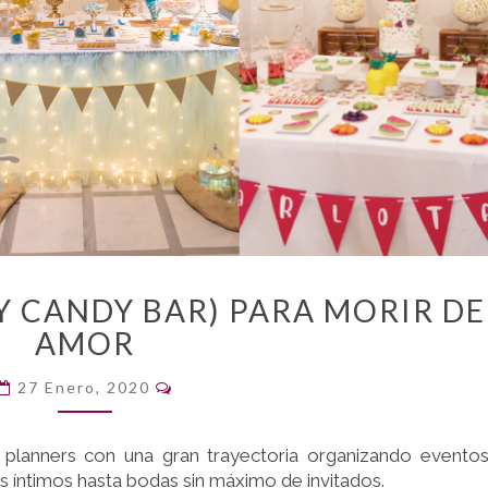
20
(Y CANDY BAR) PARA MORIR DE
MESAS
AMOR
DULCES
(Y
Comentarios
27 Enero, 2020
CANDY
BAR)
PARA
planners con una gran trayectoria organizando evento
MORIR
s íntimos hasta bodas sin máximo de invitados.