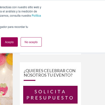
teractúas con nuestro sitio web y
PLANES
NUESTROS EVENTOS
BLOG
CONTACTO
 el análisis y la medición de
lizamos, consulta nuestra
Política
egador para recordar tu
Acepto
No acepto
Buscar
Buscar
por:
¿QUIERES CELEBRAR CON
NOSOTROS TU EVENTO?