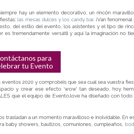
DE
AMOR
iempre hay un elemento decorativo, un rincón maravill
fiestas:
las mesas dulces y los candy bar
. ¡Van fenomenal
o, del estilo del evento, los asistentes y el tipo de rin
r es tremendamente versátil y aquí la imaginación no ti
ontáctanos para
elebrar tu Evento
os eventos 2020 y comprobéis que sea cual sea vuestra fies
espacio y crear ese efecto ‘wow’ tan deseado, hoy he
ALES que el equipo de Evento.love ha diseñado con todo
os trasladan a un momento maravilloso e inolvidable. En e
ara baby showers, bautizos, comuniones, cumpleaños,
bod