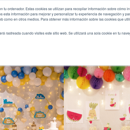
r-para-morir-de-amor/
n tu ordenador. Estas cookies se utilizan para recopilar información sobre cómo in
INICIO
QUIÉNES SOMOS
TE OFRECEMOS
os esta información para mejorar y personalizar tu experiencia de navegación y para
 web como en otros medios. Para obtener más información sobre las cookies que uti
erá rastreada cuando visites este sitio web. Se utilizará una sola cookie en tu nav
y bar) para morir de amor