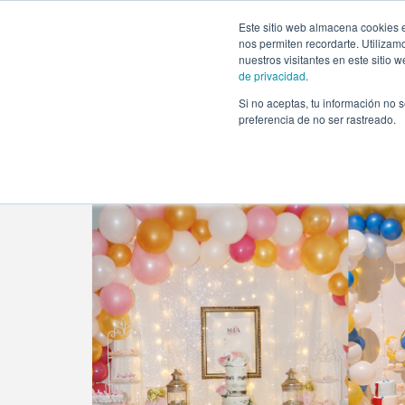
https://www.evento.love/blog/20-mesas-dulces-y-candy-ba
Este sitio web almacena cookies e
nos permiten recordarte. Utilizam
nuestros visitantes en este sitio
de privacidad
.
Si no aceptas, tu información no s
Evento.love
»
Decoración
»
20 mesas dulces (y cand
preferencia de no ser rastreado.