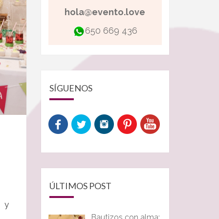
hola@evento.love
650 669 436
SÍGUENOS
ÚLTIMOS POST
s y
Bautizos con alma: