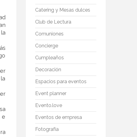
Catering y Mesas dulces
ad
Club de Lectura
an
la
Comuniones
Concierge
ás
go
Cumpleaños
Decoración
er
 la
Espacios para eventos
er
Event planner
Evento.love
sa
… e
Eventos de empresa
Fotografía
ra