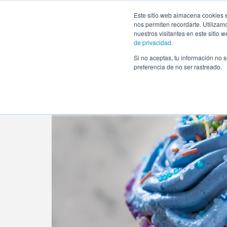
https://www.evento.love/blog/elegir-tematica-decoracion
Este sitio web almacena cookies e
nos permiten recordarte. Utilizam
nuestros visitantes en este sitio
de privacidad
.
Si no aceptas, tu información no s
Evento.love
»
Baby Shower
»
Cómo elegir temática 
preferencia de no ser rastreado.