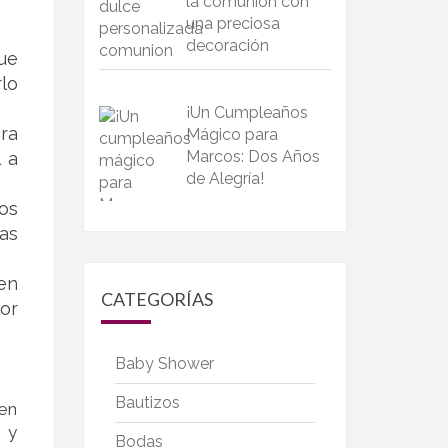
la comunión con
una preciosa
decoración
ue
lo
¡Un Cumpleaños
ara
Mágico para
Marcos: Dos Años
 a
de Alegría!
os
as
en
CATEGORÍAS
or
Baby Shower
Bautizos
 en
 y
Bodas