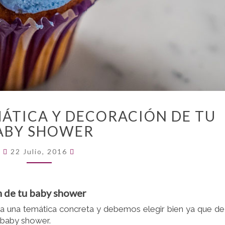
CÓMO
ÁTICA Y DECORACIÓN DE TU
ELEGIR
ABY SHOWER
TEMÁTICA
Y
Comentarios
22 Julio, 2016
DECORACIÓN
DE
TU
n de tu baby shower
BABY
SHOWER
a una temática concreta y debemos elegir bien ya que de
 baby shower.