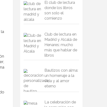
El club de lectura
donde los libros
son solo el
comienzo
 la
Club de lectura en
Madrid y Alcalá de
Henares: mucho
más que hablar de
libros
ión
er,
una
Bautizos con alma:
un homenaje a la
vida y al amor
eterno
ndo
La celebración de