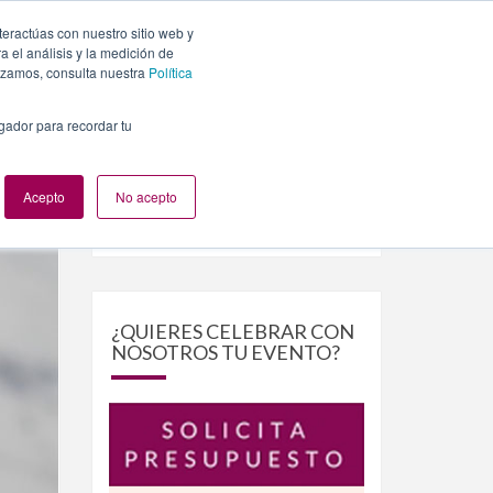
teractúas con nuestro sitio web y
PLANES
NUESTROS EVENTOS
BLOG
CONTACTO
 el análisis y la medición de
lizamos, consulta nuestra
Política
egador para recordar tu
Acepto
No acepto
Buscar
Buscar
por:
¿QUIERES CELEBRAR CON
NOSOTROS TU EVENTO?