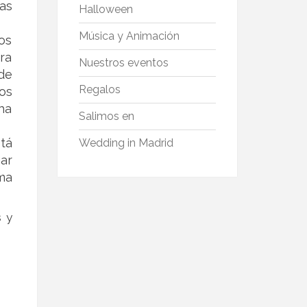
as
Halloween
Música y Animación
os
ra
Nuestros eventos
de
Regalos
os
ha
Salimos en
tá
Wedding in Madrid
ar
ma
s y