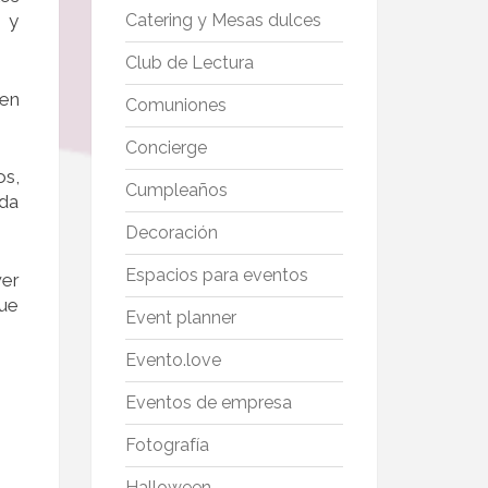
é y
Catering y Mesas dulces
Club de Lectura
ren
Comuniones
Concierge
os,
Cumpleaños
ada
Decoración
Espacios para eventos
er
que
Event planner
Evento.love
Eventos de empresa
Fotografía
Halloween