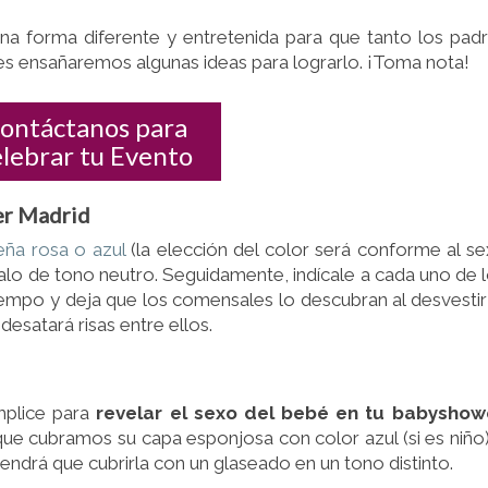
BABYSHOWER!
na forma diferente y entretenida para que tanto los pad
 les ensañaremos algunas ideas para lograrlo. ¡Toma nota!
ontáctanos para
elebrar tu Evento
wer Madrid
eña rosa o azul
(la elección del color será conforme al s
galo de tono neutro. Seguidamente, indícale a cada uno de 
tiempo y deja que los comensales lo descubran al desvestir
esatará risas entre ellos.
mplice para
revelar
el sexo del bebé en tu babyshowe
que cubramos su capa esponjosa con color azul (si es niño
 tendrá que cubrirla con un glaseado en un tono distinto.