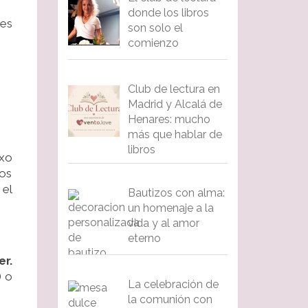
donde los libros
res
son solo el
comienzo
Club de lectura en
Madrid y Alcalá de
Henares: mucho
más que hablar de
libros
exo
los
 el
Bautizos con alma:
un homenaje a la
vida y al amor
eterno
r.
) o
La celebración de
la comunión con