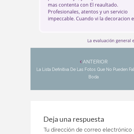
mas contenta con El reaultado.
Profesionales, atentos y un servicio
impeccable. Cuando vi la decoracion 
dia me quede sin palabras Si estais
pensando en UN evento, sin Duda son
mejores.
La evaluación general
Navegación
de
ANTERIOR
entradas
La Lista Definitiva De Las Fotos Que No Pueden Fal
Boda
Deja una respuesta
Tu dirección de correo electrónico 