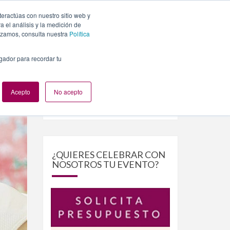
teractúas con nuestro sitio web y
PLANES
NUESTROS EVENTOS
BLOG
CONTACTO
 el análisis y la medición de
lizamos, consulta nuestra
Política
egador para recordar tu
Acepto
No acepto
Buscar
Buscar
por:
¿QUIERES CELEBRAR CON
NOSOTROS TU EVENTO?