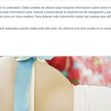
hower/
n tu ordenador. Estas cookies se utilizan para recopilar información sobre cómo in
INICIO
QUIÉNES SOMOS
TE OFRECEMOS
os esta información para mejorar y personalizar tu experiencia de navegación y para
 web como en otros medios. Para obtener más información sobre las cookies que uti
erá rastreada cuando visites este sitio web. Se utilizará una sola cookie en tu nav
el sexo del bebé en tu babyshower!