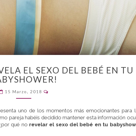
¿NIÑO
VELA EL SEXO DEL BEBÉ EN TU
O
ABYSHOWER!
NIÑA?
¡REVELA
Comentarios
15 Marzo, 2018
EL
SEXO
DEL
epresenta uno de los momentos más emocionantes para 
BEBÉ
omo pareja habéis decidido mantener esta información ocu
EN
s ¿por qué no
revelar
el sexo del bebé en tu babyshow
TU