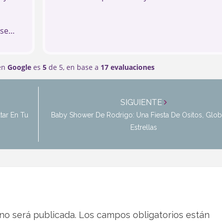
ese
 los
 en
Google
es
5
de 5,
en base a
17 evaluaciones
SIGUIENTE
tar En Tu
Baby Shower De Rodrigo: Una Fiesta De Ositos, Glo
Estrellas
no será publicada.
Los campos obligatorios están