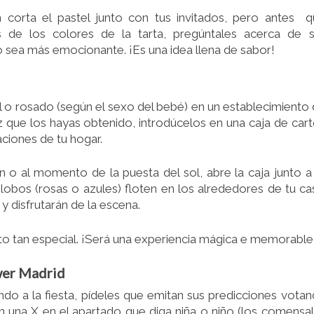
n corta el pastel junto con tus invitados, pero antes 
 de los colores de la tarta, pregúntales acerca de 
 sea más emocionante. ¡Es una idea llena de sabor!
 o rosado (según el sexo del bebé) en un establecimiento
ez que los hayas obtenido, introdúcelos en una caja de car
aciones de tu hogar.
n o al momento de la puesta del sol, abre la caja junto a
globos (rosas o azules) floten en los alrededores de tu ca
y disfrutarán de la escena.
 tan especial. ¡Será una experiencia mágica e memorable
wer Madrid
ando a la fiesta, pídeles que emitan sus predicciones vota
n una X en el apartado que diga niña o niño (los comensa