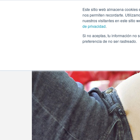
https://www.evento.love/blog/revela-sexo-del-bebe-babys
Este sitio web almacena cookies e
nos permiten recordarte. Utilizam
nuestros visitantes en este sitio
de privacidad
.
Si no aceptas, tu información no s
Evento.love
»
Baby Shower
»
¿Niño o niña? ¡Revela 
preferencia de no ser rastreado.