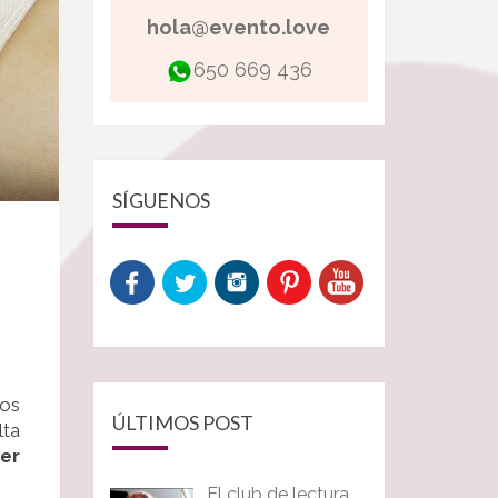
hola@evento.love
650 669 436
SÍGUENOS
los
ÚLTIMOS POST
lta
er
El club de lectura