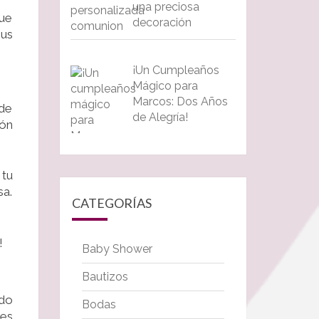
una preciosa
que
decoración
sus
¡Un Cumpleaños
Mágico para
Marcos: Dos Años
 de
de Alegría!
tón
 tu
sa.
CATEGORÍAS
!
Baby Shower
Bautizos
ndo
Bodas
les