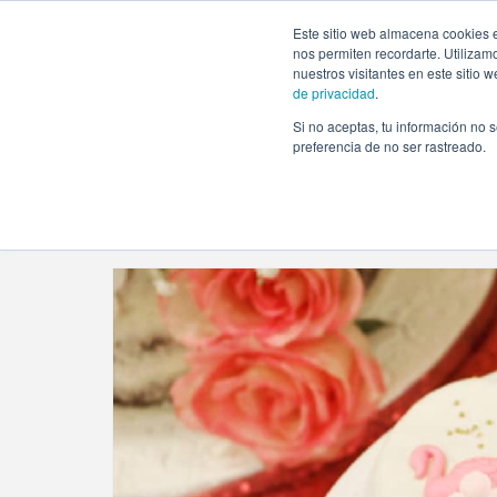
https://www.evento.love/blog/tag/bridal-shower-online/
Este sitio web almacena cookies e
nos permiten recordarte. Utilizam
nuestros visitantes en este sitio
de privacidad
.
Si no aceptas, tu información no s
Evento.love
»
bridal shower online
preferencia de no ser rastreado.