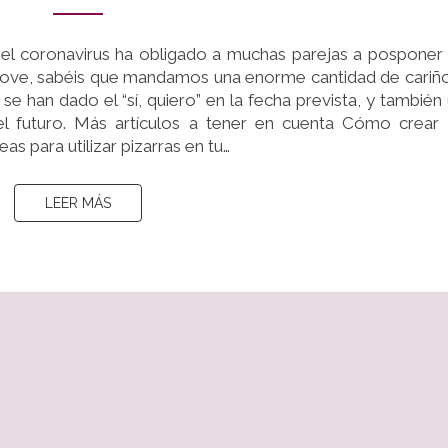
SHOWER
ONLINE
 el coronavirus ha obligado a muchas parejas a posponer
love, sabéis que mandamos una enorme cantidad de cariñ
se han dado el “sí, quiero” en la fecha prevista, y también
el futuro. Más artículos a tener en cuenta Cómo crear
as para utilizar pizarras en tu…
LEER MÁS
LEER MÁS