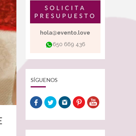
hola@evento.love
650 669 436
SÍGUENOS
E