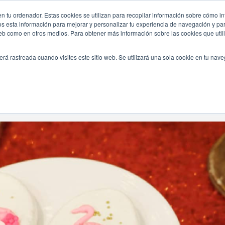
n tu ordenador. Estas cookies se utilizan para recopilar información sobre cómo in
INICIO
QUIÉNES SOMOS
TE OFRECEMOS
os esta información para mejorar y personalizar tu experiencia de navegación y para
 web como en otros medios. Para obtener más información sobre las cookies que uti
erá rastreada cuando visites este sitio web. Se utilizará una sola cookie en tu nav
Navegando Por
Etiqueta:
Bridal Shower Online