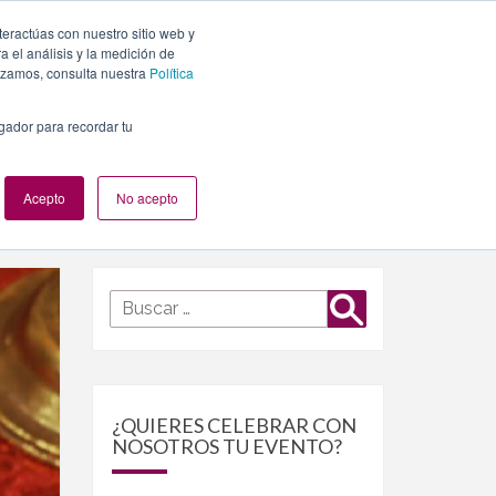
teractúas con nuestro sitio web y
PLANES
NUESTROS EVENTOS
BLOG
CONTACTO
 el análisis y la medición de
lizamos, consulta nuestra
Política
egador para recordar tu
Acepto
No acepto
Buscar
Buscar
por:
¿QUIERES CELEBRAR CON
NOSOTROS TU EVENTO?