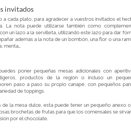
os invitados
 a cada plato, para agradecer a vuestros invitados el he
ía. La nota puede utilizarse también como complemen
 un lazo a la servilleta, utilizando este lazo para dar fo
ompañar además a la nota de un bombón, una flor o una ram
a, menta…
 puedes poner pequeñas mesas adicionales con aperiti
is ligeros, productos de la región o incluso un pequ
laboren paso a paso su propio canapé, con pequeños pa
ariedad de toppings.
s de la mesa dulce, esta puede tener un pequeño anexo 
iosas brochetas de frutas para que los comensales se sirva
sión por el chocolate.