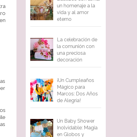
un homenaje a la
tra
vida y al amor
ro
eterno
 en
La celebración de
la comunión con
una preciosa
decoración
¡Un Cumpleaños
ras
Mágico para
mer
Marcos: Dos Años
de Alegría!
tos
ile
Un Baby Shower
tas
Inolvidable: Magia
en Globos y