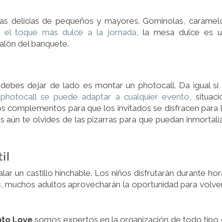
las delicias de pequeños y mayores. Gominolas, caramel
r el toque más dulce a la jornada
, la mesa dulce es 
alón del banquete.
debes dejar de lado es montar un photocall. Da igual si
n
photocall se puede adaptar a cualquier evento
, situaci
os complementos para que los invitados se disfracen para 
s aún te olvides de las pizarras para que puedan inmortali
il
lar un castillo hinchable. Los niños disfrutarán durante hor
, muchos adultos aprovecharán la oportunidad para volve
nto Love
somos expertos en la organización de todo tipo