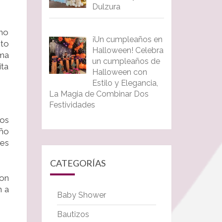
Dulzura
cho
¡Un cumpleaños en
to
Halloween! Celebra
rma
un cumpleaños de
ita
Halloween con
Estilo y Elegancia,
La Magia de Combinar Dos
Festividades
vos
eño
nes
CATEGORÍAS
con
n a
Baby Shower
Bautizos