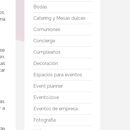
Bodas
os,
Catering y Mesas dulces
una
Comuniones
Concierge
 se
Cumpleaños
ón,
las
Decoración
zar
Espacios para eventos
Event planner
Evento.love
as.
r a
Eventos de empresa
Fotografía
 de