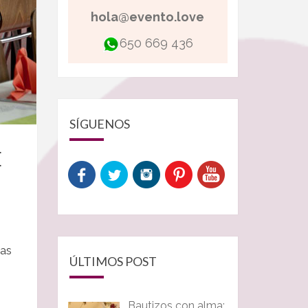
hola@evento.love
650 669 436
SÍGUENOS
E
tas
ÚLTIMOS POST
Bautizos con alma: