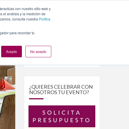
teractúas con nuestro sitio web y
PLANES
NUESTROS EVENTOS
BLOG
CONTACTO
 el análisis y la medición de
lizamos, consulta nuestra
Política
egador para recordar tu
Acepto
No acepto
Buscar
Buscar
por:
¿QUIERES CELEBRAR CON
NOSOTROS TU EVENTO?