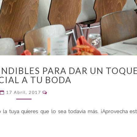
5+1
INDIBLES PARA DAR UN TOQU
IDEAS
CIAL A TU BODA
IMPRESCINDIBLES
PARA
Comentarios
17 Abril, 2017
DAR
UN
TOQUE
 la tuya quieres que lo sea todavía más. ¡Aprovecha es
ESPECIAL
A
TU