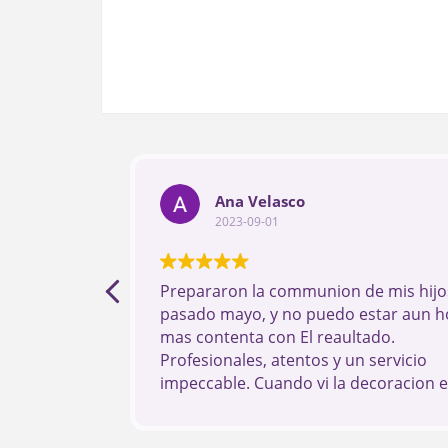
Ana Velasco
2023-09-01
Prepararon la communion de mis hijos
pasado mayo, y no puedo estar aun h
mas contenta con El reaultado.
Profesionales, atentos y un servicio
impeccable. Cuando vi la decoracion 
dia me quede sin palabras Si estais
pensando en UN evento, sin Duda son