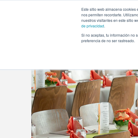
https://www.evento.love/blog/ideas-imprescindibles-tu-bo
Este sitio web almacena cookies e
nos permiten recordarte. Utilizam
nuestros visitantes en este sitio
de privacidad
.
Si no aceptas, tu información no s
Evento.love
»
Bodas
»
5+1 ideas imprescindibles para
preferencia de no ser rastreado.