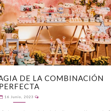
DESCUBRE
AGIA DE LA COMBINACIÓN
LA
PERFECTA
MAGIA
DE
Comentarios
LA
16 Junio, 2023
COMBINACIÓN
PERFECTA