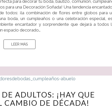
rfecta para decorar tu boda, bautizo, comunión, cumplea
bos para una Decoración Soñada! Una tendencia encantad
e todos: ¡la combinación de flores entre globos para 
una boda, un cumpleaños o una celebración especial, e
biente encantador y sorprendente que dejará a todos 
 un espacio decorado…
LEER MÁS
LEER MÁS
CUMPLEAÑOS
DE ADULTOS: ¡HAY QUE
DE
L CAMBIO DE DÉCADA!
ADULTOS:
¡HAY