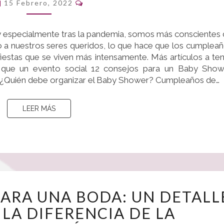
Comentarios
QUE
15 Febrero, 2022
CELEBRAR
EL
 especialmente tras la pandemia, somos más conscientes
CAMBIO
o a nuestros seres queridos, lo que hace que los cumplea
DE
fiestas que se viven más intensamente. Más artículos a te
DÉCADA!
que un evento social 12 consejos para un Baby Show
 ¿Quién debe organizar el Baby Shower? Cumpleaños de…
LEER MÁS
LEER MÁS
ARCO
PARA UNA BODA: UN DETALL
DE
LA DIFERENCIA DE LA
GLOBOS
PARA