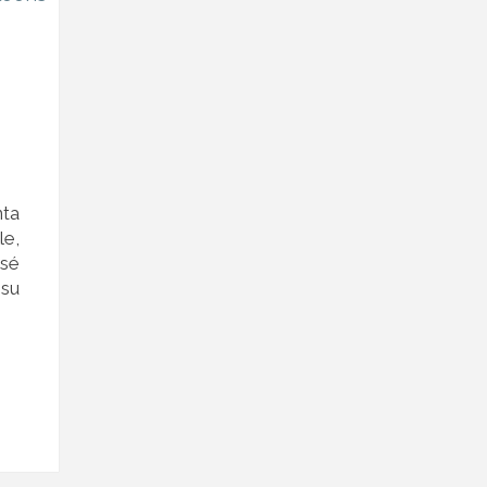
nta
le,
osé
 su