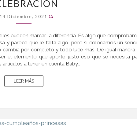
ELEBRACIÓN
UNA
BODA:
Comentarios
14 Diciembre, 2021
UN
DETALLE
lles pueden marcar la diferencia. Es algo que comproba
QUE
a y parece que le falta algo, pero si colocamos un senci
MARCA
cambia por completo y todo luce más. De igual manera,
LA
er el elemento que aporte justo eso que se necesita p
DIFERENCIA
artículos a tener en cuenta Baby…
DE
LA
LEER MÁS
LEER MÁS
CELEBRACIÓN
UN