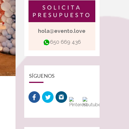
hola@evento.love
650 669 436
SÍGUENOS