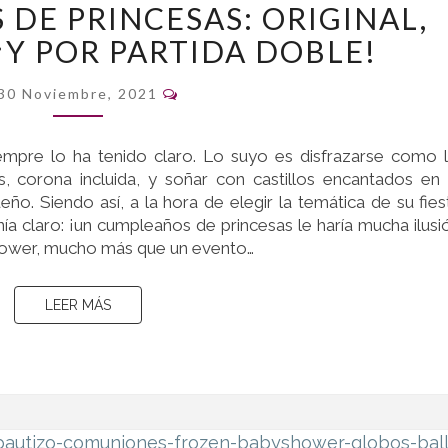
DE PRINCESAS: ORIGINAL,
CUMPLEAÑOS
¡Y POR PARTIDA DOBLE!
DE
PRINCESAS:
Comentarios
ORIGINAL,
30 Noviembre, 2021
DIFERENTE…
¡Y
iempre lo ha tenido claro. Lo suyo es disfrazarse como 
POR
as, corona incluida, y soñar con castillos encantados en
PARTIDA
o. Siendo así, a la hora de elegir la temática de su fies
DOBLE!
ía claro: ¡un cumpleaños de princesas le haría mucha ilusi
Shower, mucho más que un evento…
LEER MÁS
LEER MÁS