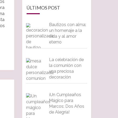
ños
ora
ÚLTIMOS POST
una
sta
Bautizos con alma:
los
un homenaje a la
vida y al amor
eterno
La celebración de
la comunión con
una preciosa
decoración
¡Un Cumpleaños
Mágico para
Marcos: Dos Años
de Alegría!