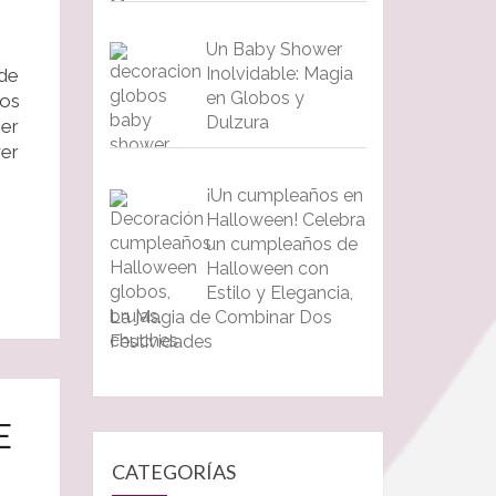
Un Baby Shower
Inolvidable: Magia
 de
en Globos y
ños
Dulzura
ner
er
¡Un cumpleaños en
Halloween! Celebra
un cumpleaños de
Halloween con
Estilo y Elegancia,
La Magia de Combinar Dos
Festividades
E
CATEGORÍAS