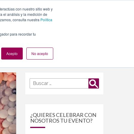
teractúas con nuestro sitio web y
PLANES
NUESTROS EVENTOS
BLOG
CONTACTO
 el análisis y la medición de
lizamos, consulta nuestra
Política
egador para recordar tu
Acepto
No acepto
Buscar
Buscar
por:
¿QUIERES CELEBRAR CON
NOSOTROS TU EVENTO?