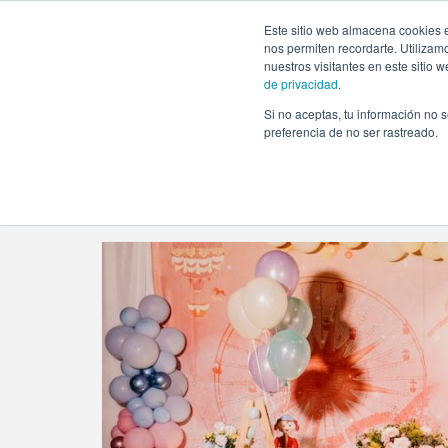
https://www.evento.love/blog/tag/decoracion-de-cumplea
Este sitio web almacena cookies e
nos permiten recordarte. Utilizam
nuestros visitantes en este sitio
de privacidad
.
Si no aceptas, tu información no s
Evento.love
»
decoracion de cumpleaños
preferencia de no ser rastreado.