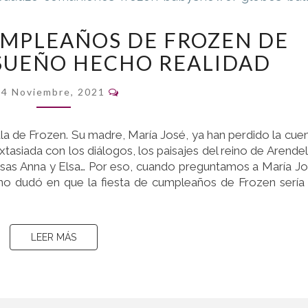
LA
CUMPLEAÑOS DE FROZEN DE
FIESTA
SUEÑO HECHO REALIDAD
DE
CUMPLEAÑOS
Comentarios
DE
4 Noviembre, 2021
FROZEN
DE
ula de Frozen. Su madre, María José, ya han perdido la cue
MARTINA:
tasiada con los diálogos, los paisajes del reino de Arendel
UN
cesas Anna y Elsa… Por eso, cuando preguntamos a María J
SUEÑO
, no dudó en que la fiesta de cumpleaños de Frozen sería
HECHO
REALIDAD
LEER MÁS
LEER MÁS