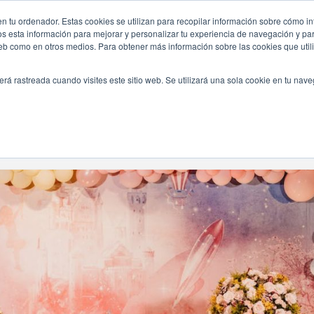
nos/
n tu ordenador. Estas cookies se utilizan para recopilar información sobre cómo in
INICIO
QUIÉNES SOMOS
TE OFRECEMOS
os esta información para mejorar y personalizar tu experiencia de navegación y para
 web como en otros medios. Para obtener más información sobre las cookies que uti
erá rastreada cuando visites este sitio web. Se utilizará una sola cookie en tu nav
Navegando Por
Etiqueta:
Decoracion De Cumpleaños