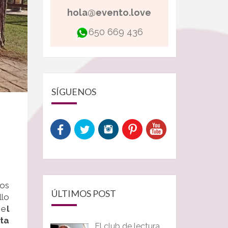
hola@evento.love
650 669 436
SÍGUENOS
mos
ÚLTIMOS POST
llo
 e
l
ta
El club de lectura