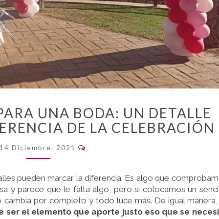
ARCO
PARA UNA BODA: UN DETALLE
DE
ERENCIA DE LA CELEBRACIÓN
GLOBOS
PARA
Comentarios
14 Diciembre, 2021
UNA
BODA:
UN
lles pueden marcar la diferencia. Es algo que comproba
DETALLE
a y parece que le falta algo, pero si colocamos un senci
QUE
cambia por completo y todo luce más. De igual manera,
MARCA
 ser el elemento que aporte justo eso que se necesi