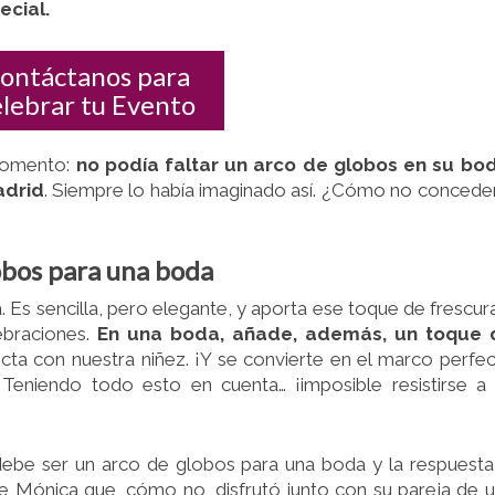
cial.
LA
DIFERENCIA
DE
ontáctanos para
LA
elebrar tu Evento
CELEBRACIÓN
 momento:
no podía faltar un arco de globos en su bod
adrid
. Siempre lo había imaginado así. ¿Cómo no concede
obos para una boda
Es sencilla, pero elegante, y aporta ese toque de frescur
lebraciones.
En una boda, añade, además, un toque 
cta con nuestra niñez. ¡Y se convierte en el marco perfe
! Teniendo todo esto en cuenta… ¡imposible resistirse a
be ser un arco de globos para una boda y la respuesta
e Mónica que, cómo no, disfrutó junto con su pareja de 