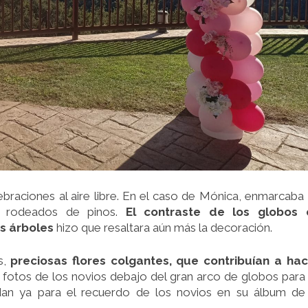
braciones al aire libre. En el caso de Mónica, enmarcaba
a, rodeados de pinos.
El contraste de los globos 
os árboles
hizo que resaltara aún más la decoración.
s,
preciosas flores colgantes, que contribuían a hac
 fotos de los novios debajo del gran arco de globos para
an ya para el recuerdo de los novios en su álbum de