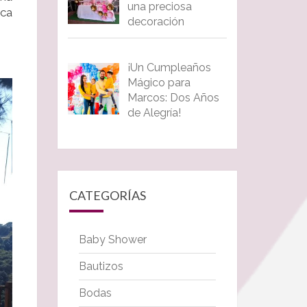
una preciosa
oca
decoración
¡Un Cumpleaños
Mágico para
Marcos: Dos Años
de Alegría!
CATEGORÍAS
Baby Shower
Bautizos
Bodas