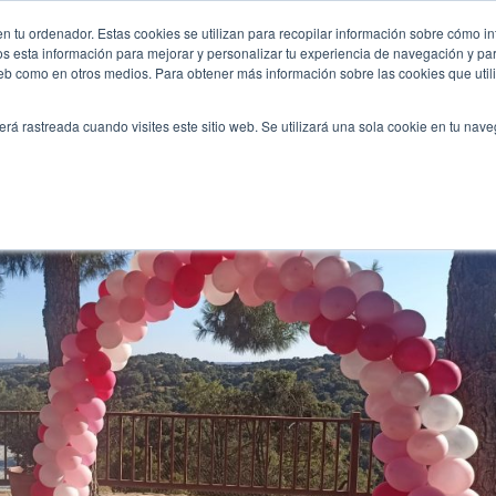
a-un-detalle-que-marca-la-diferencia/
n tu ordenador. Estas cookies se utilizan para recopilar información sobre cómo in
INICIO
QUIÉNES SOMOS
TE OFRECEMOS
os esta información para mejorar y personalizar tu experiencia de navegación y para
 web como en otros medios. Para obtener más información sobre las cookies que uti
erá rastreada cuando visites este sitio web. Se utilizará una sola cookie en tu nav
 un detalle que marca la diferencia de la celebración