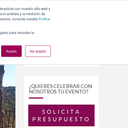
teractúas con nuestro sitio web y
PLANES
NUESTROS EVENTOS
BLOG
CONTACTO
 el análisis y la medición de
lizamos, consulta nuestra
Política
egador para recordar tu
Acepto
No acepto
Buscar
Buscar
por:
¿QUIERES CELEBRAR CON
NOSOTROS TU EVENTO?