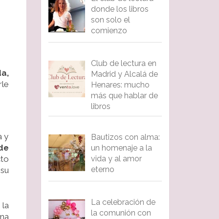
donde los libros
son solo el
comienzo
Club de lectura en
a,
Madrid y Alcalá de
rle
Henares: mucho
más que hablar de
libros
a y
Bautizos con alma:
de
un homenaje a la
vida y al amor
cto
eterno
 su
La celebración de
 la
la comunión con
una