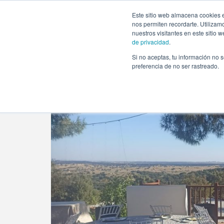
https://www.evento.love/blog/arco-de-globos-para-una-bod
Este sitio web almacena cookies e
nos permiten recordarte. Utilizam
nuestros visitantes en este sitio
de privacidad
.
Si no aceptas, tu información no s
Evento.love
»
Bodas
»
Arco de globos para una boda:
preferencia de no ser rastreado.