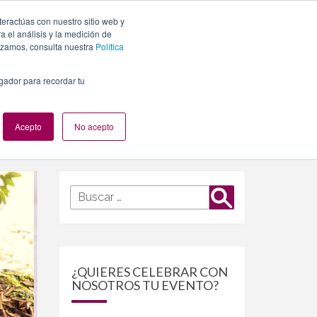
teractúas con nuestro sitio web y
PLANES
NUESTROS EVENTOS
BLOG
CONTACTO
 el análisis y la medición de
lizamos, consulta nuestra
Política
egador para recordar tu
Acepto
No acepto
Buscar
Buscar
por:
¿QUIERES CELEBRAR CON
NOSOTROS TU EVENTO?