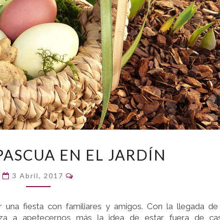
FIESTA
PASCUA EN EL JARDÍN
DE
PASCUA
Comentarios
3 Abril, 2017
EN
EL
JARDÍN
 una fiesta con familiares y amigos. Con la llegada de
za a apetecernos más la idea de estar fuera de cas