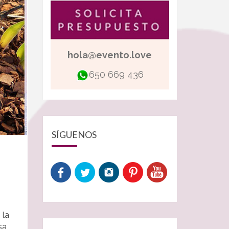
hola@evento.love
650 669 436
SÍGUENOS
 la
a,