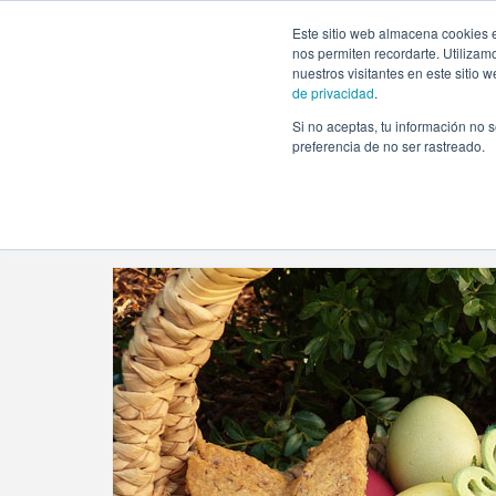
https://www.evento.love/blog/tag/mona-de-pascua/
Este sitio web almacena cookies e
nos permiten recordarte. Utilizam
nuestros visitantes en este sitio
de privacidad
.
Si no aceptas, tu información no s
Evento.love
»
mona de pascua
preferencia de no ser rastreado.