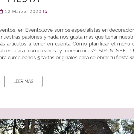
PARA
Comentarios
CELEBRAR
12 Marzo, 2020
TU
FIESTA
eventos, en Evento.love somos especialistas en decoració
de nuestras pasiones y nada nos gusta más que llenar nuest
ás artículos a tener en cuenta Cómo planificar el menú 
lces para cumpleaños y comuniones? SIP & SEE: U
ra cumpleaños 5 tartas originales para celebrar tu fiesta 
LEER MÁS
LEER MÁS