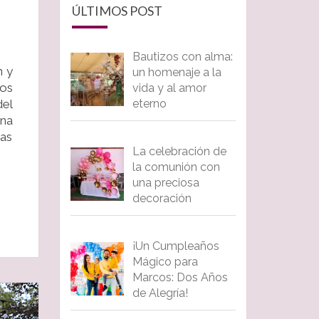
ÚLTIMOS POST
Bautizos con alma:
n y
un homenaje a la
ros
vida y al amor
eterno
del
na
was
La celebración de
la comunión con
una preciosa
decoración
¡Un Cumpleaños
Mágico para
Marcos: Dos Años
de Alegría!