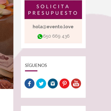
hola@evento.love
650 669 436
SÍGUENOS