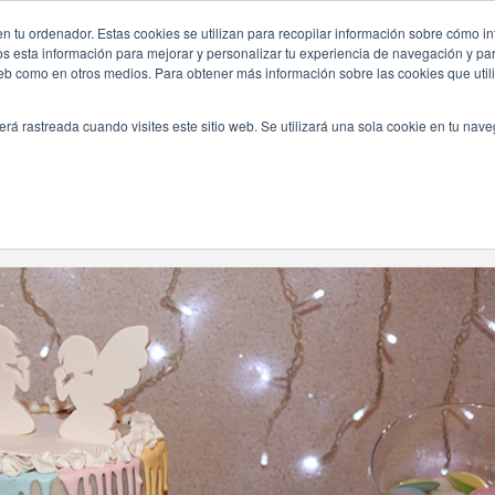
d/
n tu ordenador. Estas cookies se utilizan para recopilar información sobre cómo in
INICIO
QUIÉNES SOMOS
TE OFRECEMOS
os esta información para mejorar y personalizar tu experiencia de navegación y para
 web como en otros medios. Para obtener más información sobre las cookies que uti
erá rastreada cuando visites este sitio web. Se utilizará una sola cookie en tu nav
Navegando Por
Etiqueta:
Party Planners En Madrid