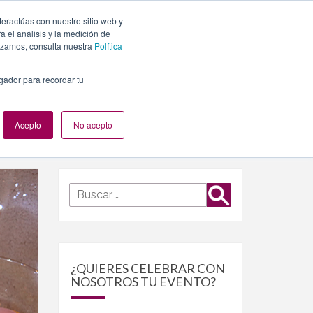
teractúas con nuestro sitio web y
PLANES
NUESTROS EVENTOS
BLOG
CONTACTO
 el análisis y la medición de
lizamos, consulta nuestra
Política
egador para recordar tu
Acepto
No acepto
Buscar
Buscar
por:
¿QUIERES CELEBRAR CON
NOSOTROS TU EVENTO?