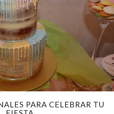
5
INALES PARA CELEBRAR TU
TARTAS
FIESTA
ORIGINALES