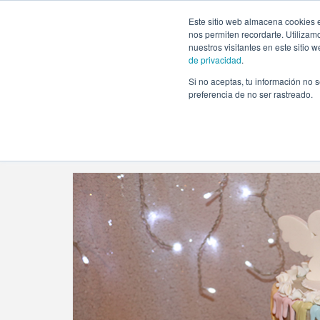
https://www.evento.love/blog/tag/party-planners-en-madri
Este sitio web almacena cookies e
nos permiten recordarte. Utilizam
nuestros visitantes en este sitio
de privacidad
.
Si no aceptas, tu información no s
Evento.love
»
party planners en Madrid
preferencia de no ser rastreado.