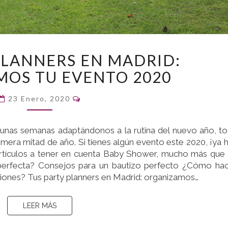
TUS
PLANNERS EN MADRID:
PARTY
OS TU EVENTO 2020
PLANNERS
EN
Comentarios
MADRID:
23 Enero, 2020
ORGANIZAMOS
TU
 unas semanas adaptándonos a la rutina del nuevo año, t
EVENTO
imera mitad de año. Si tienes algún evento este 2020, ¡ya 
2020
artículos a tener en cuenta Baby Shower, mucho más que
perfecta? Consejos para un bautizo perfecto ¿Cómo ha
ones? Tus party planners en Madrid: organizamos…
LEER MÁS
LEER MÁS