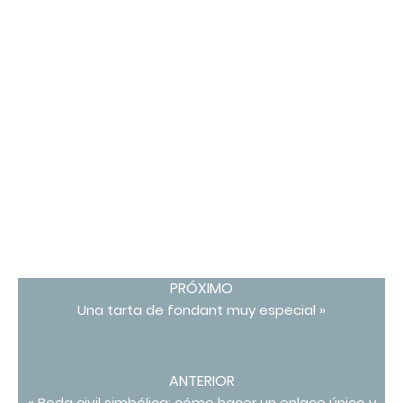
PRÓXIMO
Una tarta de fondant muy especial »
ANTERIOR
« Boda civil simbólica: cómo hacer un enlace único y