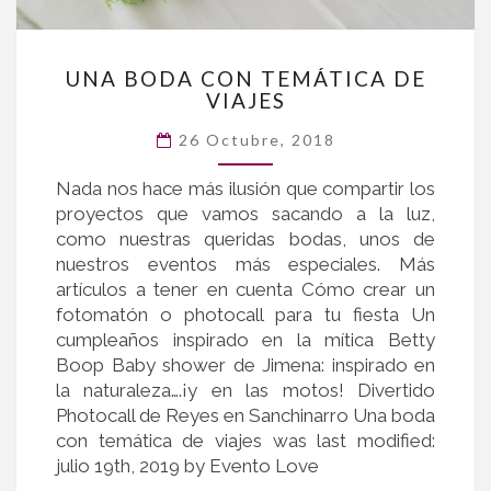
UNA
UNA BODA CON TEMÁTICA DE
BODA
VIAJES
CON
TEMÁTICA
26 Octubre, 2018
DE
Nada nos hace más ilusión que compartir los
VIAJES
proyectos que vamos sacando a la luz,
como nuestras queridas bodas, unos de
nuestros eventos más especiales. Más
artículos a tener en cuenta Cómo crear un
fotomatón o photocall para tu fiesta Un
cumpleaños inspirado en la mítica Betty
Boop Baby shower de Jimena: inspirado en
la naturaleza….¡y en las motos! Divertido
Photocall de Reyes en Sanchinarro Una boda
con temática de viajes was last modified:
julio 19th, 2019 by Evento Love