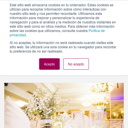
https://www.evento.love/blog/2018/10/
Este sitio web almacena cookies en tu ordenador. Estas cookies se
utilizan para recopilar información sobre cómo interactúas con
nuestro sitio web y nos permiten recordarte. Utilizamos esta
información para mejorar y personalizar tu experiencia de
Togg
navegación y para el análisis y la medición de nuestros visitantes en
este sitio web como en otros medios. Para obtener más información
navi
sobre las cookies que utilizamos, consulta nuestra
Política de
privacidad
.
Si no aceptas, tu información no será rastreada cuando visites este
sitio web. Se utilizará una sola cookie en tu navegador para recordar
Evento.love
»
Archivo de octubre 2018
tu preferencia de no ser rastreado.
Acepto
No acepto
Navegando Por
Mes:
Octubre 2018