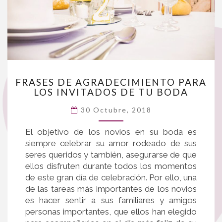
FRASES
FRASES DE AGRADECIMIENTO PARA
DE
LOS INVITADOS DE TU BODA
AGRADECIMIENTO
PARA
30 Octubre, 2018
LOS
El objetivo de los novios en su boda es
INVITADOS
siempre celebrar su amor rodeado de sus
DE
seres queridos y también, asegurarse de que
TU
ellos disfruten durante todos los momentos
BODA
de este gran día de celebración. Por ello, una
de las tareas más importantes de los novios
es hacer sentir a sus familiares y amigos
personas importantes, que ellos han elegido