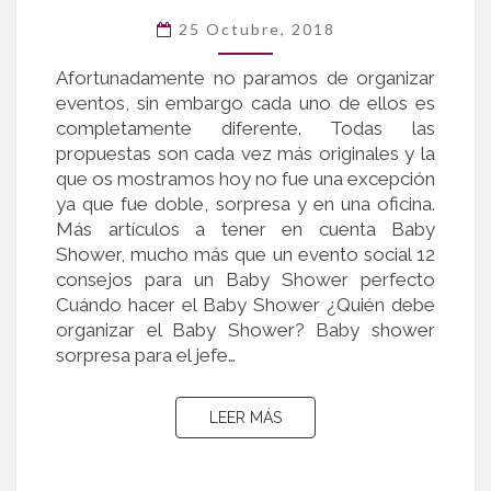
SORPRESA
PARA
25 Octubre, 2018
EL
Afortunadamente no paramos de organizar
JEFE
eventos, sin embargo cada uno de ellos es
Y
completamente diferente. Todas las
UN
propuestas son cada vez más originales y la
COMPAÑERO
que os mostramos hoy no fue una excepción
ya que fue doble, sorpresa y en una oficina.
Más artículos a tener en cuenta Baby
Shower, mucho más que un evento social 12
consejos para un Baby Shower perfecto
Cuándo hacer el Baby Shower ¿Quién debe
organizar el Baby Shower? Baby shower
sorpresa para el jefe…
LEER MÁS
LEER MÁS