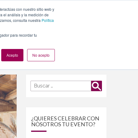
teractúas con nuestro sitio web y
PLANES
NUESTROS EVENTOS
BLOG
CONTACTO
 el análisis y la medición de
lizamos, consulta nuestra
Política
egador para recordar tu
Acepto
No acepto
Buscar
Buscar
por:
¿QUIERES CELEBRAR CON
NOSOTROS TU EVENTO?