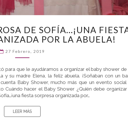
EL
ROSA DE SOFÍA…¡UNA FIEST
BABY
ANIZADA POR LA ABUELA!
SHOWER
ROSA
DE
27 Febrero, 2019
SOFÍA…
¡UNA
ctó para que le ayudáramos a organizar el baby shower de
FIESTA
la y su madre Elena, la feliz abuela. ¡Soñaban con un b
SORPRESA
n cuenta Baby Shower, mucho más que un evento social
ORGANIZADA
to Cuándo hacer el Baby Shower ¿Quién debe organizar
POR
fía…¡una fiesta sorpresa organizada por…
LA
ABUELA!
LEER MÁS
LEER MÁS