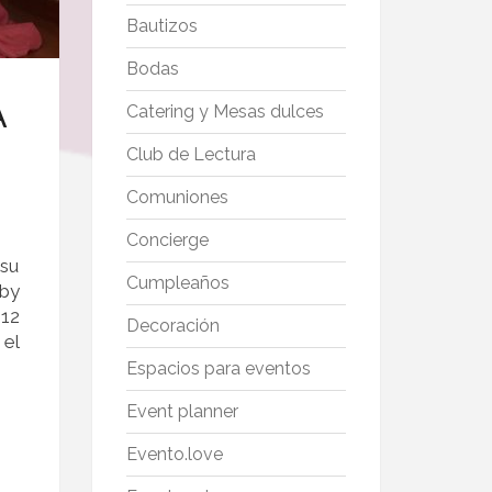
Bautizos
Bodas
A
Catering y Mesas dulces
Club de Lectura
Comuniones
Concierge
 su
Cumpleaños
aby
 12
Decoración
 el
Espacios para eventos
Event planner
Evento.love