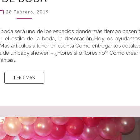
DECORAR
EL
28 Febrero, 2019
BANQUETE
DE
de boda será uno de los espacios donde más tiempo pasen 
BODA
ar el estilo de la boda, la decoración…Hoy os ayudamo
Más artículos a tener en cuenta Cómo entregar los detalle
a de un baby shower – ¿Flores si o flores no? Cómo crear
uántas…
LEER MÁS
LEER MÁS