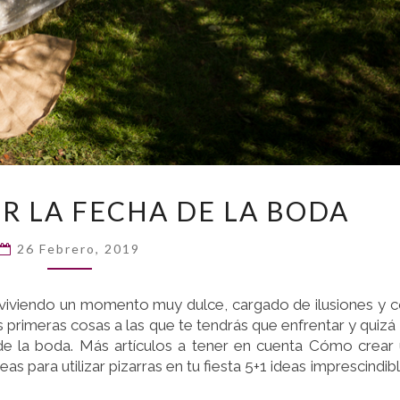
CÓMO
 LA FECHA DE LA BODA
ESCOGER
LA
26 Febrero, 2019
FECHA
DE
LA
 viviendo un momento muy dulce, cargado de ilusiones y 
BODA
 primeras cosas a las que te tendrás que enfrentar y quizá
 de la boda. Más artículos a tener en cuenta Cómo crear
as para utilizar pizarras en tu fiesta 5+1 ideas imprescindib