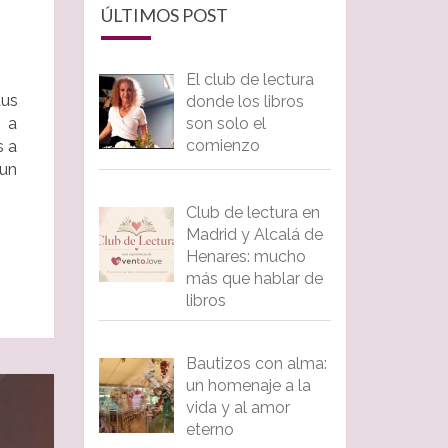
ÚLTIMOS POST
El club de lectura
tus
donde los libros
s a
son solo el
comienzo
s a
 un
Club de lectura en
Madrid y Alcalá de
Henares: mucho
más que hablar de
libros
Bautizos con alma:
un homenaje a la
vida y al amor
eterno