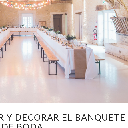
CÓMO
 Y DECORAR EL BANQUETE
ORGANIZAR
DE BODA
Y