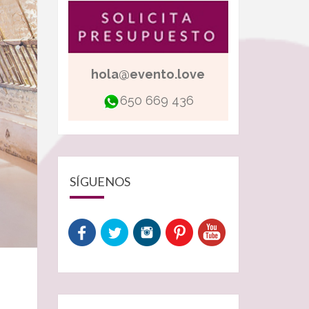
hola@evento.love
650 669 436
SÍGUENOS