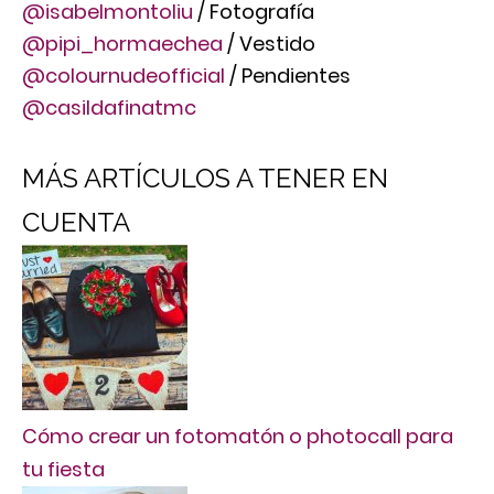
@isabelmontoliu
/ Fotografía
@pipi_hormaechea
/ Vestido
@colournudeofficial
/ Pendientes
@casildafinatmc
MÁS ARTÍCULOS A TENER EN
CUENTA
Cómo crear un fotomatón o photocall para
tu fiesta