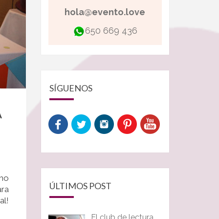
hola@evento.love
650 669 436
SÍGUENOS
A
smo
ÚLTIMOS POST
ara
al!
El club de lectura