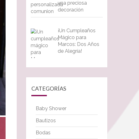
una preciosa
decoración
¡Un Cumpleaños
Mágico para
Marcos: Dos Años
de Alegría!
CATEGORÍAS
Baby Shower
Bautizos
Bodas