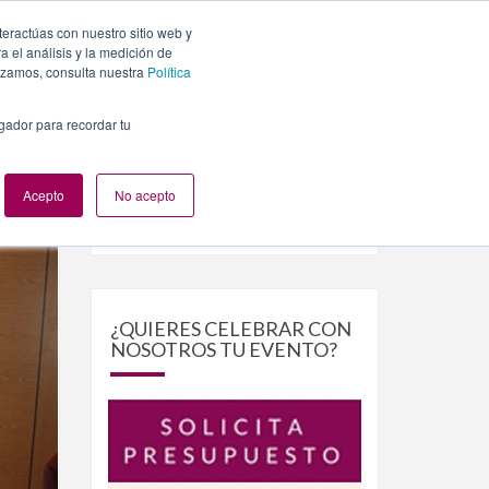
teractúas con nuestro sitio web y
PLANES
NUESTROS EVENTOS
BLOG
CONTACTO
 el análisis y la medición de
lizamos, consulta nuestra
Política
egador para recordar tu
Acepto
No acepto
Buscar
Buscar
por:
¿QUIERES CELEBRAR CON
NOSOTROS TU EVENTO?