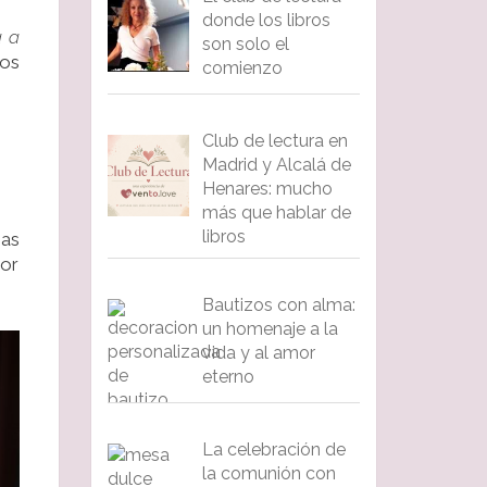
donde los libros
a a
son solo el
ros
comienzo
Club de lectura en
Madrid y Alcalá de
Henares: mucho
más que hablar de
libros
mas
por
Bautizos con alma:
un homenaje a la
vida y al amor
eterno
La celebración de
la comunión con