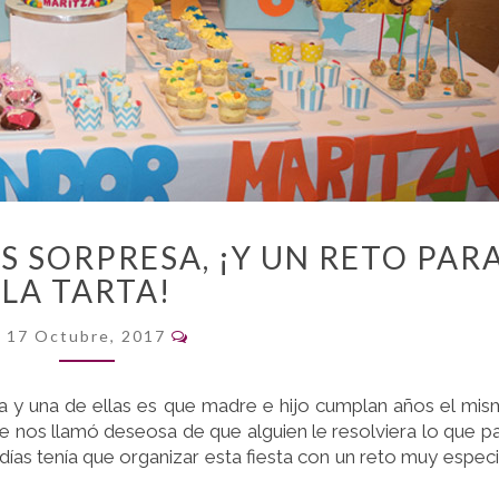
DOBLE
 SORPRESA, ¡Y UN RETO PAR
CUMPLEAÑOS
LA TARTA!
SORPRESA,
¡Y
Comentarios
17 Octubre, 2017
UN
RETO
PARA
da y una de ellas es que madre e hijo cumplan años el mi
LA
e nos llamó deseosa de que alguien le resolviera lo que p
TARTA!
días tenía que organizar esta fiesta con un reto muy especi