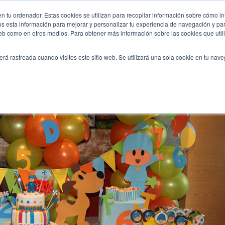
-un-reto-para-la-tarta/
n tu ordenador. Estas cookies se utilizan para recopilar información sobre cómo in
INICIO
QUIÉNES SOMOS
TE OFRECEMOS
os esta información para mejorar y personalizar tu experiencia de navegación y para
 web como en otros medios. Para obtener más información sobre las cookies que uti
erá rastreada cuando visites este sitio web. Se utilizará una sola cookie en tu nav
rpresa, ¡y un reto para la tarta!