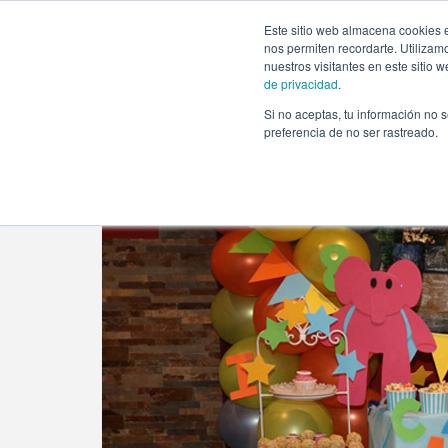
https://www.evento.love/blog/doble-cumpleanos-sorpresa-y
Este sitio web almacena cookies e
nos permiten recordarte. Utilizam
nuestros visitantes en este sitio
de privacidad
.
Si no aceptas, tu información no s
Evento.love
»
Nuestros eventos
»
Doble cumpleaños so
preferencia de no ser rastreado.