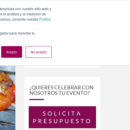
teractúas con nuestro sitio web y
PLANES
NUESTROS EVENTOS
BLOG
CONTACTO
 el análisis y la medición de
lizamos, consulta nuestra
Política
egador para recordar tu
Acepto
No acepto
Buscar
Buscar
por:
¿QUIERES CELEBRAR CON
NOSOTROS TU EVENTO?