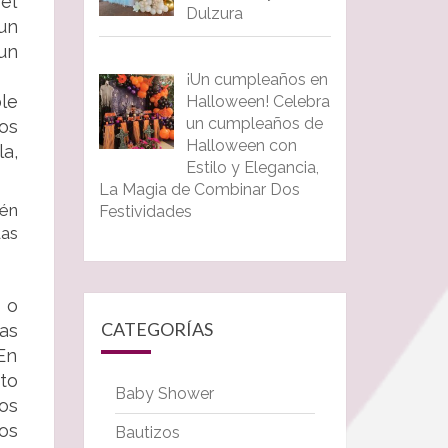
el
Dulzura
 un
un
¡Un cumpleaños en
le
Halloween! Celebra
un cumpleaños de
os
Halloween con
a,
Estilo y Elegancia,
La Magia de Combinar Dos
ién
Festividades
das
 o
CATEGORÍAS
as
En
to
Baby Shower
os
os
Bautizos