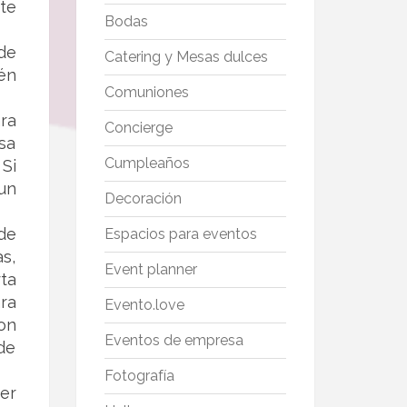
te
Bodas
de
Catering y Mesas dulces
én
Comuniones
ra
Concierge
sa
Cumpleaños
Si
un
Decoración
 de
Espacios para eventos
s,
Event planner
ta
ra
Evento.love
on
Eventos de empresa
de
Fotografía
er