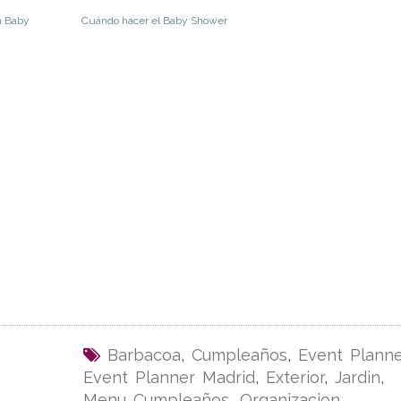
n Baby
Cuándo hacer el Baby Shower
Barbacoa
,
Cumpleaños
,
Event Planne
Event Planner Madrid
,
Exterior
,
Jardin
,
Menu Cumpleaños
,
Organizacion