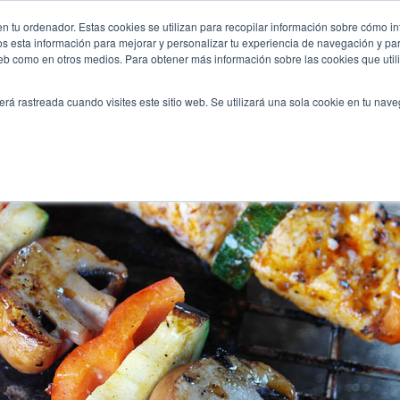
acoa-madrid/
n tu ordenador. Estas cookies se utilizan para recopilar información sobre cómo in
INICIO
QUIÉNES SOMOS
TE OFRECEMOS
os esta información para mejorar y personalizar tu experiencia de navegación y para
 web como en otros medios. Para obtener más información sobre las cookies que uti
erá rastreada cuando visites este sitio web. Se utilizará una sola cookie en tu nav
n un cumpleaños con barbacoa