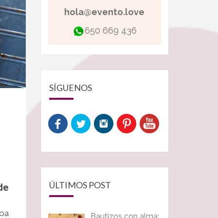
hola@evento.love
650 669 436
SÍGUENOS
ÚLTIMOS POST
de
coa
Bautizos con alma: