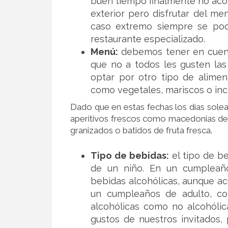
buen tiempo finalmente no acom
exterior pero disfrutar del men
caso extremo siempre se podr
restaurante especializado.
Menú:
debemos tener en cuenta
que no a todos les gusten las
optar por otro tipo de alimen
como vegetales, mariscos o incl
Dado que en estas fechas los días sole
aperitivos frescos como macedonias de f
granizados o batidos de fruta fresca.
Tipo de bebidas:
el tipo de b
de un niño. En un cumpleaño
bebidas alcohólicas, aunque ac
un cumpleaños de adulto, co
alcohólicas como no alcohól
gustos de nuestros invitados,