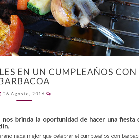
LOS
BLES EN UN CUMPLEAÑOS CON
IMPRESCINDIBLES
BARBACOA
EN
UN
Comentarios
26 Agosto, 2016
CUMPLEAÑOS
CON
BARBACOA
o nos brinda la oportunidad de hacer una fiesta 
dín.
erano nada mejor que celebrar el cumpleaños con barba