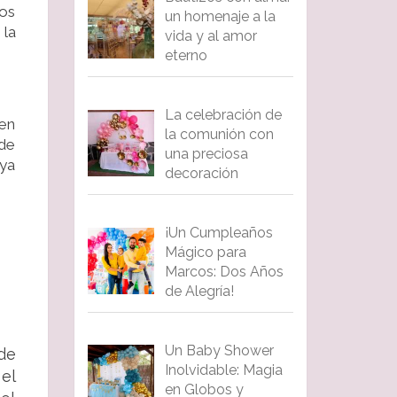
mos
un homenaje a la
 la
vida y al amor
eterno
La celebración de
 en
la comunión con
 de
una preciosa
aya
decoración
¡Un Cumpleaños
Mágico para
Marcos: Dos Años
de Alegría!
Un Baby Shower
de
Inolvidable: Magia
el
en Globos y