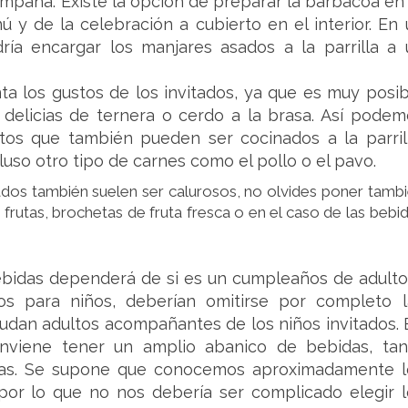
paña. Existe la opción de preparar la barbacoa en 
ú y de la celebración a cubierto en el interior. En
ía encargar los manjares asados a la parrilla a 
 los gustos de los invitados, ya que es muy posib
 delicias de ternera o cerdo a la brasa. Así podem
tos que también pueden ser cocinados a la parrill
uso otro tipo de carnes como el pollo o el pavo.
ados también suelen ser calurosos, no olvides poner tamb
rutas, brochetas de fruta fresca o en el caso de las bebi
ebidas dependerá de si es un cumpleaños de adulto
s para niños, deberían omitirse por completo l
udan adultos acompañantes de los niños invitados. 
nviene tener un amplio abanico de bebidas, tan
icas. Se supone que conocemos aproximadamente l
 por lo que no nos debería ser complicado elegir l