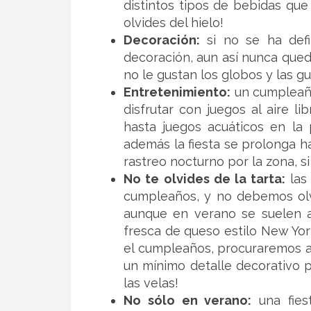
distintos tipos de bebidas qu
olvides del hielo!
Decoración:
si no se ha defi
decoración, aun así nunca qued
no le gustan los globos y las g
Entretenimiento:
un cumpleaño
disfrutar con juegos al aire l
hasta juegos acuáticos en la p
además la fiesta se prolonga h
rastreo nocturno por la zona, si
No te olvides de la tarta:
las
cumpleaños, y no debemos olvi
aunque en verano se suelen ag
fresca de queso estilo New Yor
el cumpleaños, procuraremos ad
un mínimo detalle decorativo p
las velas!
No sólo en verano:
una fies