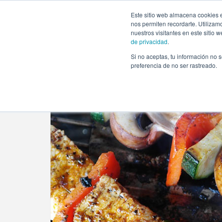
https://www.evento.love/blog/organizar-cumpleanos-barb
Este sitio web almacena cookies e
nos permiten recordarte. Utilizam
nuestros visitantes en este sitio
de privacidad
.
Si no aceptas, tu información no s
Evento.love
»
Cumpleaños
»
Los imprescindibles e
preferencia de no ser rastreado.