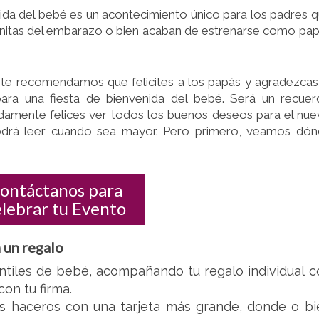
BIENVENIDA
ida del bebé es un acontecimiento único para los padres 
DEL
onitas del embarazo o bien acaban de estrenarse como pa
BEBÉ
po, te recomendamos que felicites a los papás y agradezcas
para una fiesta de bienvenida del bebé. Será un recue
ndamente felices ver todos los buenos deseos para el nu
odrá leer cuando sea mayor. Pero primero, veamos dó
ontáctanos para
elebrar tu Evento
 un regalo
ntiles de bebé, acompañando tu regalo individual c
on tu firma.
éis haceros con una tarjeta más grande, donde o bi