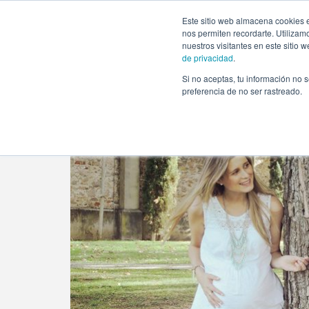
https://www.evento.love/blog/frases-emotivas-para-una-fi
Este sitio web almacena cookies e
nos permiten recordarte. Utilizam
nuestros visitantes en este sitio
de privacidad
.
Si no aceptas, tu información no s
Evento.love
»
Baby Shower
»
Frases emotivas para un
preferencia de no ser rastreado.