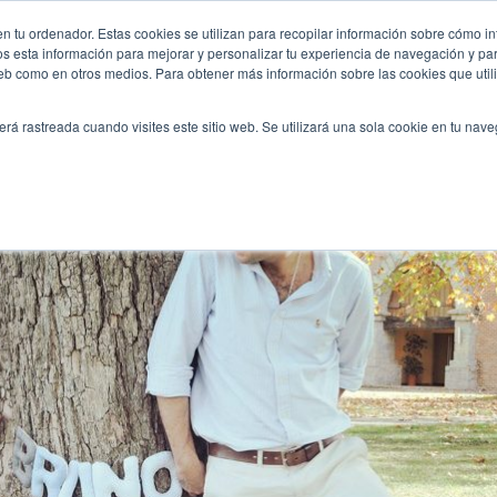
esta-de-bienvenida-del-bebe/
n tu ordenador. Estas cookies se utilizan para recopilar información sobre cómo in
INICIO
QUIÉNES SOMOS
TE OFRECEMOS
os esta información para mejorar y personalizar tu experiencia de navegación y para
 web como en otros medios. Para obtener más información sobre las cookies que uti
erá rastreada cuando visites este sitio web. Se utilizará una sola cookie en tu nav
a fiesta de bienvenida del bebé