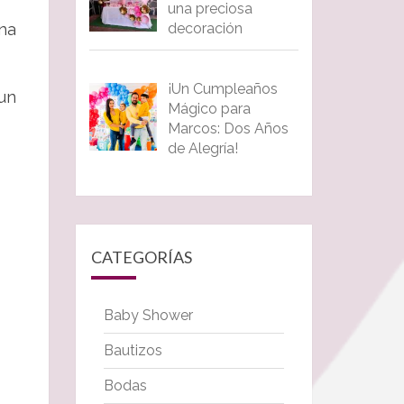
una preciosa
decoración
una
¡Un Cumpleaños
un
Mágico para
Marcos: Dos Años
de Alegría!
CATEGORÍAS
Baby Shower
Bautizos
Bodas