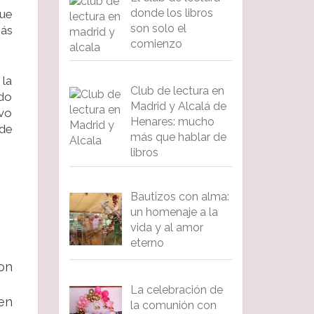
donde los libros
que
son solo el
pás
comienzo
 la
Club de lectura en
rdo
Madrid y Alcalá de
evo
Henares: mucho
nde
más que hablar de
libros
Bautizos con alma:
un homenaje a la
vida y al amor
eterno
on
La celebración de
en
la comunión con