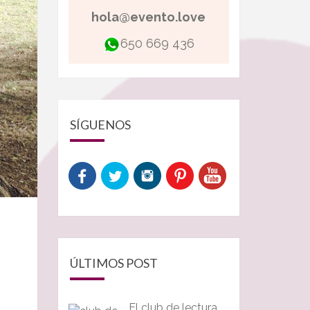
hola@evento.love
650 669 436
SÍGUENOS
ÚLTIMOS POST
El club de lectura