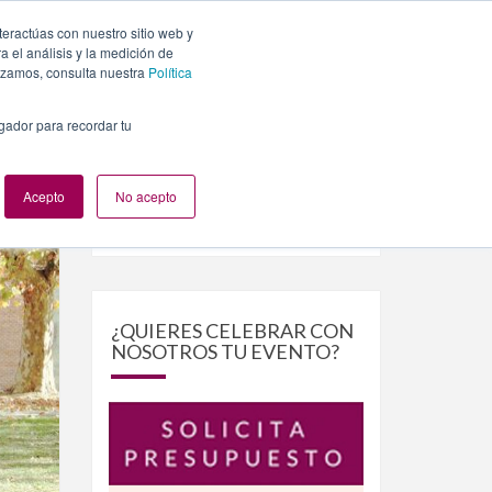
teractúas con nuestro sitio web y
PLANES
NUESTROS EVENTOS
BLOG
CONTACTO
 el análisis y la medición de
lizamos, consulta nuestra
Política
egador para recordar tu
Acepto
No acepto
Buscar
Buscar
por:
¿QUIERES CELEBRAR CON
NOSOTROS TU EVENTO?