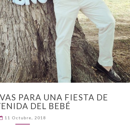
FRASES
VAS PARA UNA FIESTA DE
EMOTIVAS
ENIDA DEL BEBÉ
PARA
UNA
11 Octubre, 2018
FIESTA
DE