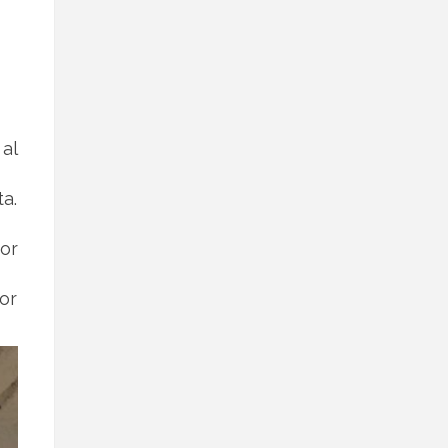
al
a.
or
or