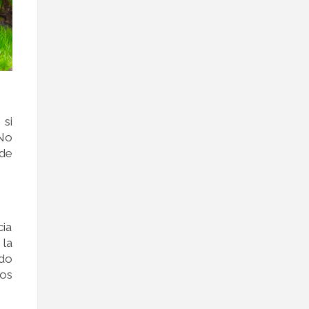
 si
 No
 de
cia
 la
odo
dos