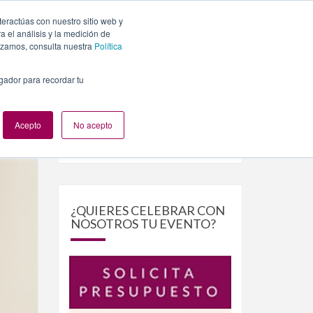
teractúas con nuestro sitio web y
PLANES
NUESTROS EVENTOS
BLOG
CONTACTO
 el análisis y la medición de
lizamos, consulta nuestra
Política
egador para recordar tu
ofesionales
Acepto
No acepto
Buscar
Buscar
por:
¿QUIERES CELEBRAR CON
NOSOTROS TU EVENTO?