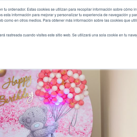
er-ventajas-de-contar-con-profesionales/
n tu ordenador. Estas cookies se utilizan para recopilar información sobre cómo in
INICIO
QUIÉNES SOMOS
TE OFRECEMOS
os esta información para mejorar y personalizar tu experiencia de navegación y para
 web como en otros medios. Para obtener más información sobre las cookies que uti
erá rastreada cuando visites este sitio web. Se utilizará una sola cookie en tu nav
 planner: ventajas de dejar la organización de tu evento en manos pr