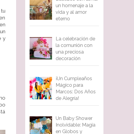
un homenaje a la
tu
vida y al amor
 en
eterno
 en
 un
e y
La celebración de
la comunión con
una preciosa
decoración
¡Un Cumpleaños
Mágico para
Marcos: Dos Años
smo
de Alegría!
mpo
stá
Un Baby Shower
Inolvidable: Magia
en Globos y