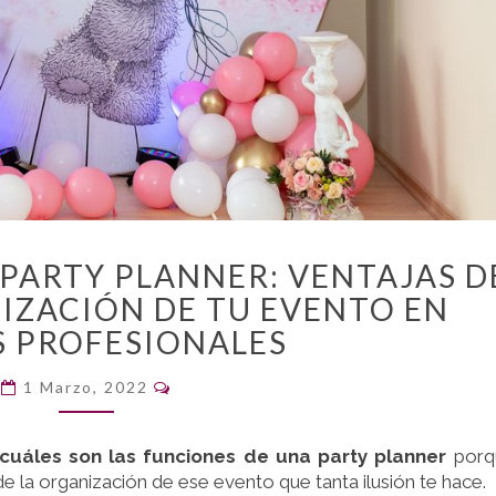
FUNCIONES
PARTY PLANNER: VENTAJAS D
DE
IZACIÓN DE TU EVENTO EN
UNA
PARTY
 PROFESIONALES
PLANNER:
Comentarios
VENTAJAS
1 Marzo, 2022
DE
DEJAR
cuáles son las funciones de una party planner
porq
LA
 la organización de ese evento que tanta ilusión te hace.