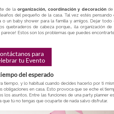
ORGANIZACIÓN
DE
te de la
organización, coordinación y decoración
de 
TU
pleaños del pequeño de la casa. Tal vez estés pensando
EVENTO
eja o un baby shower para la familia y amigos. Dejar todo
EN
os quebraderos de cabeza porque… ¡la organización de
MANOS
mo parece! Estos son los problemas que puedes encontrart
PROFESIONALES
ontáctanos para
elebrar tu Evento
 tiempo del esperado
eva tiempo, y lo habitual cuando decides hacerlo por ti mi
us obligaciones en casa. Esto provoca que se eche el tie
 los asuntos. Entre las funciones de una party planner e
 que tú no tengas que ocuparte de nada salvo disfrutar.