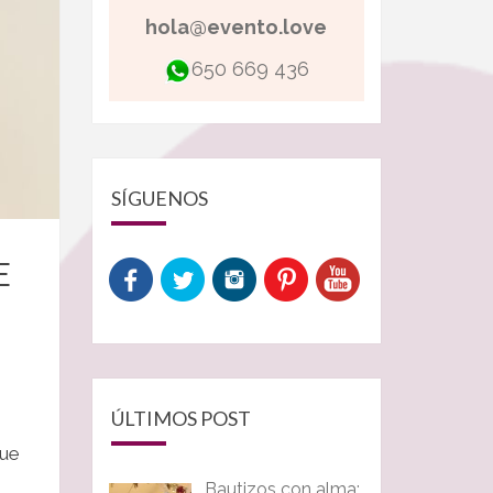
hola@evento.love
650 669 436
SÍGUENOS
E
ÚLTIMOS POST
ue
Bautizos con alma: