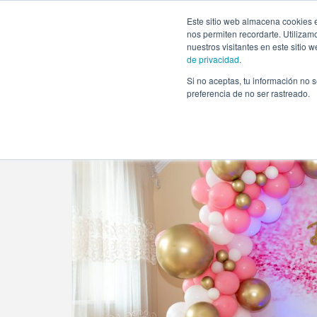
https://www.evento.love/blog/funciones-de-un-party-plann
Este sitio web almacena cookies e
nos permiten recordarte. Utilizam
nuestros visitantes en este sitio
de privacidad
.
Si no aceptas, tu información no s
Evento.love
»
Event planner
»
Funciones de una party
preferencia de no ser rastreado.