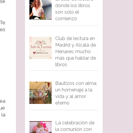
 se
donde los libros
son solo el
comienzo
¿Te
les
Club de lectura en
Madrid y Alcalá de
Henares: mucho
más que hablar de
libros
Bautizos con alma:
un homenaje a la
vida y al amor
dea
eterno
que
 la
La celebración de
la comunión con