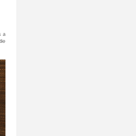
s a
die