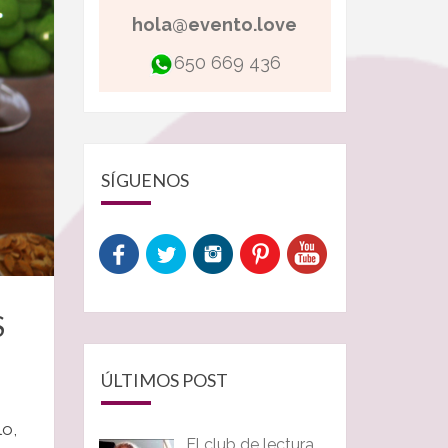
hola@evento.love
650 669 436
SÍGUENOS
S
ÚLTIMOS POST
lo,
El club de lectura