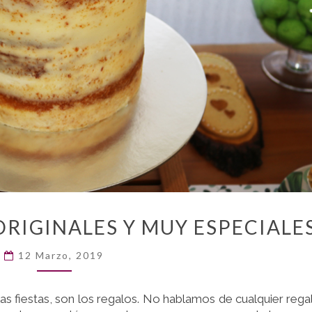
IDEAS
ORIGINALES Y MUY ESPECIALE
DE
REGALOS
12 Marzo, 2019
ORIGINALES
Y
MUY
as fiestas, son los regalos. No hablamos de cualquier rega