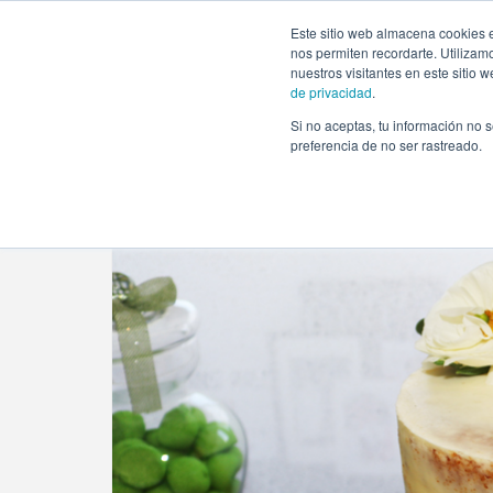
https://www.evento.love/blog/ideas-de-regalos-originales-
Este sitio web almacena cookies e
nos permiten recordarte. Utilizam
nuestros visitantes en este sitio
de privacidad
.
Si no aceptas, tu información no s
Evento.love
»
Regalos
»
Ideas de regalos originales
preferencia de no ser rastreado.