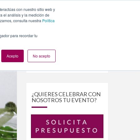
teractúas con nuestro sitio web y
PLANES
NUESTROS EVENTOS
BLOG
CONTACTO
 el análisis y la medición de
lizamos, consulta nuestra
Política
egador para recordar tu
Acepto
No acepto
Buscar
Buscar
por:
¿QUIERES CELEBRAR CON
NOSOTROS TU EVENTO?