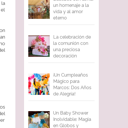
la
un homenaje a la
el
vida y al amor
eterno
on
ran
La celebración de
¡no
la comunión con
una preciosa
del
decoración
¡Un Cumpleaños
Mágico para
Marcos: Dos Años
de Alegría!
los
Un Baby Shower
del
Inolvidable: Magia
ser
en Globos y