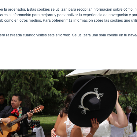
-un-coctel-al-aire-libre-y-mariachis-sorpresa/
n tu ordenador. Estas cookies se utilizan para recopilar información sobre cómo in
INICIO
QUIÉNES SOMOS
TE OFRECEMOS
os esta información para mejorar y personalizar tu experiencia de navegación y para
 web como en otros medios. Para obtener más información sobre las cookies que uti
erá rastreada cuando visites este sitio web. Se utilizará una sola cookie en tu nav
un cóctel al aire libre y mariachis sorpresa