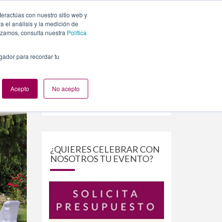
teractúas con nuestro sitio web y
PLANES
NUESTROS EVENTOS
BLOG
CONTACTO
 el análisis y la medición de
lizamos, consulta nuestra
Política
egador para recordar tu
Acepto
No acepto
Buscar
Buscar
por:
¿QUIERES CELEBRAR CON
NOSOTROS TU EVENTO?