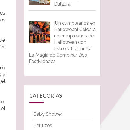
Dulzura
res
dos
¡Un cumpleaños en
Halloween! Celebra
un cumpleaños de
que
Halloween con
ón:
Estilo y Elegancia,
La Magia de Combinar Dos
Festividades
oró
s y
 el
CATEGORÍAS
to.
 el
Baby Shower
Bautizos