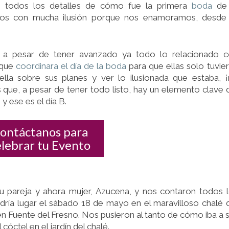
UN
s todos los detalles de cómo fue la primera
boda
de 
CÓCTEL
os con mucha ilusión porque nos enamoramos, desde 
AL
AIRE
LIBRE
 a pesar de tener avanzado ya todo lo relacionado c
 que
coordinara el día de la boda
para que ellas solo tuvie
Y
ella sobre sus planes y ver lo ilusionada que estaba, 
MARIACHIS
que, a pesar de tener todo listo, hay un elemento clave 
SORPRESA
y ese es el día B.
ontáctanos para
elebrar tu Evento
su pareja y ahora mujer, Azucena, y nos contaron todos 
dría lugar el sábado 18 de mayo en el maravilloso chalé 
n Fuente del Fresno. Nos pusieron al tanto de cómo iba a 
 cóctel en el jardín del chalé.