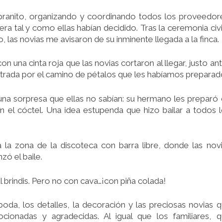
pranito, organizando y coordinando todos los proveedor
ra tal y como ellas habían decidido. Tras la ceremonia civi
, las novias me avisaron de su inminente llegada a la finca.
n una cinta roja que las novias cortaron al llegar, justo an
ntrada por el camino de pétalos que les habíamos preparad
a sorpresa que ellas no sabían: su hermano les preparó
 el cóctel. Una idea estupenda que hizo bailar a todos 
a la zona de la discoteca con barra libre, donde las nov
zó el baile.
l brindis. Pero no con cava…¡con piña colada!
oda, los detalles, la decoración y las preciosas novias 
cionadas y agradecidas. Al igual que los familiares, 