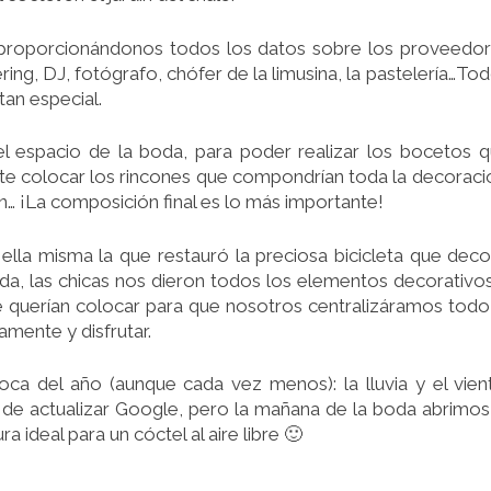
o” proporcionándonos todos los datos sobre los proveedo
ing, DJ, fotógrafo, chófer de la limusina, la pastelería…To
tan especial.
 el espacio de la boda, para poder realizar los bocetos 
e colocar los rincones que compondrían toda la decoraci
n… ¡La composición final es lo más importante!
 ella misma la que restauró la preciosa bicicleta que dec
oda, las chicas nos dieron todos los elementos decorativo
e querían colocar para que nosotros centralizáramos todo
amente y disfrutar.
ca del año (aunque cada vez menos): la lluvia y el vien
de actualizar Google, pero la mañana de la boda abrimos
a ideal para un cóctel al aire libre 🙂