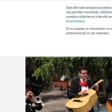
https://www.evento.love/blog/paola-y-azucena-una-boda-con
Este sitio web almacena cookies e
nos permiten recordarte. Utilizam
nuestros visitantes en este sitio
de privacidad
.
Si no aceptas, tu información no s
Evento.love
»
Bodas
»
Paola y Azucena: una boda con 
preferencia de no ser rastreado.