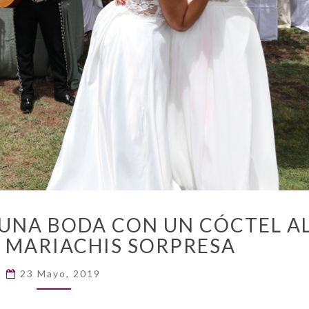
PAOLA
 UNA BODA CON UN CÓCTEL A
Y
 Y MARIACHIS SORPRESA
AZUCENA:
UNA
23 Mayo, 2019
BODA
CON