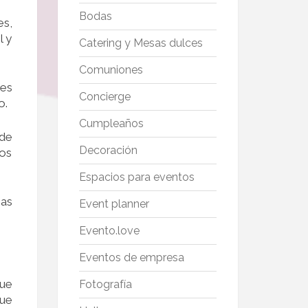
Bodas
es,
l y
Catering y Mesas dulces
Comuniones
tes
Concierge
o.
Cumpleaños
 de
Decoración
los
Espacios para eventos
ias
Event planner
Evento.love
Eventos de empresa
que
Fotografía
que