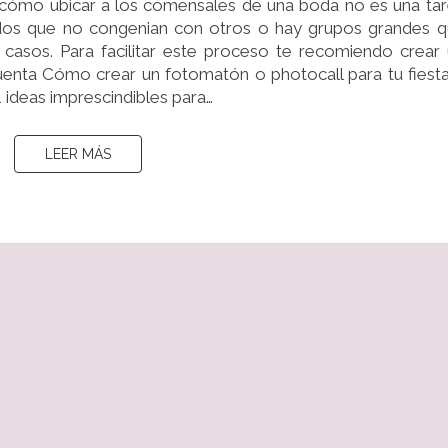
 o cómo ubicar a los comensales de una boda no es una ta
BODA
itados que no congenian con otros o hay grupos grandes 
(¡SIN
asos. Para facilitar este proceso te recomiendo crear
VOLVERSE
cuenta Cómo crear un fotomatón o photocall para tu fiest
LOCO!)
+1 ideas imprescindibles para…
LEER MÁS
LEER MÁS