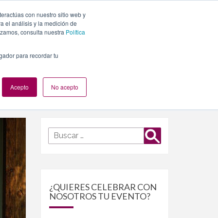
teractúas con nuestro sitio web y
PLANES
NUESTROS EVENTOS
BLOG
CONTACTO
 el análisis y la medición de
lizamos, consulta nuestra
Política
egador para recordar tu
Acepto
No acepto
Buscar
Buscar
por:
¿QUIERES CELEBRAR CON
NOSOTROS TU EVENTO?