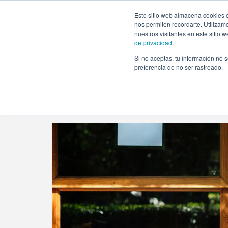
https://www.evento.love/blog/tag/mesas-de-invitados/
Este sitio web almacena cookies e
nos permiten recordarte. Utilizam
nuestros visitantes en este sitio
de privacidad
.
Si no aceptas, tu información no s
Evento.love
»
mesas de invitados
preferencia de no ser rastreado.