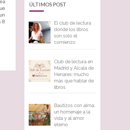
rea
ÚLTIMOS POST
que
 un
a 8
El club de lectura
donde los libros
son solo el
comienzo
Club de lectura en
Madrid y Alcalá de
Henares: mucho
más que hablar de
libros
Bautizos con alma:
un homenaje a la
vida y al amor
eterno