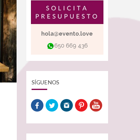
hola@evento.love
650 669 436
SÍGUENOS