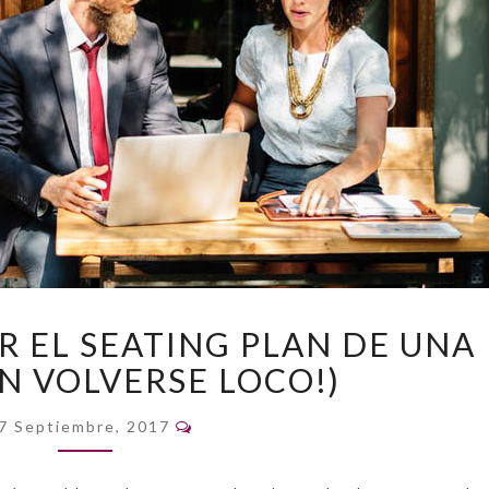
CÓMO
 EL SEATING PLAN DE UNA
ORGANIZAR
IN VOLVERSE LOCO!)
EL
SEATING
Comentarios
PLAN
7 Septiembre, 2017
DE
UNA