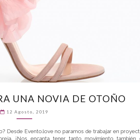
10
ARA UNA NOVIA DE OTOÑO
ZAPATOS
PARA
12 Agosto, 2019
UNA
NOVIA
DE
o? Desde Evento.love no paramos de trabajar en proyec
OTOÑO
oreja. ¡Nos encanta tener tanto movimiento también 