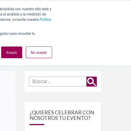
teractúas con nuestro sitio web y
PLANES
NUESTROS EVENTOS
BLOG
CONTACTO
 el análisis y la medición de
lizamos, consulta nuestra
Política
egador para recordar tu
Acepto
No acepto
Buscar
Buscar
por:
¿QUIERES CELEBRAR CON
NOSOTROS TU EVENTO?