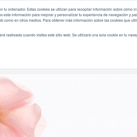
ndencias-2019/
n tu ordenador. Estas cookies se utilizan para recopilar información sobre cómo in
INICIO
QUIÉNES SOMOS
TE OFRECEMOS
os esta información para mejorar y personalizar tu experiencia de navegación y para
 web como en otros medios. Para obtener más información sobre las cookies que uti
erá rastreada cuando visites este sitio web. Se utilizará una sola cookie en tu nav
Navegando Por
Etiqueta:
Tendencias De Novia Tendencias 2019