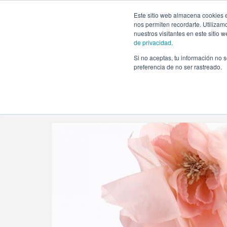
https://www.evento.love/blog/tag/tendencias-de-novia-te
Este sitio web almacena cookies e
nos permiten recordarte. Utilizam
nuestros visitantes en este sitio
de privacidad
.
Si no aceptas, tu información no s
Evento.love
»
tendencias de novia tendencias 2019
preferencia de no ser rastreado.