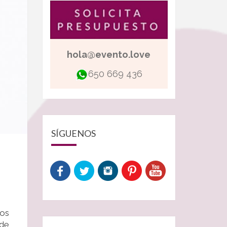
hola@evento.love
650 669 436
SÍGUENOS
tos
de