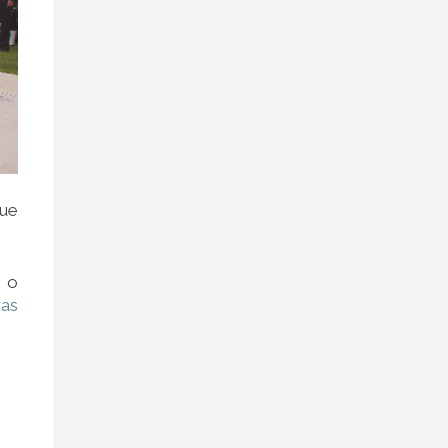
que
o
ras