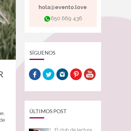
hola@evento.love
650 669 436
SÍGUENOS
R
ÚLTIMOS POST
ue,
 de
El club de lectura