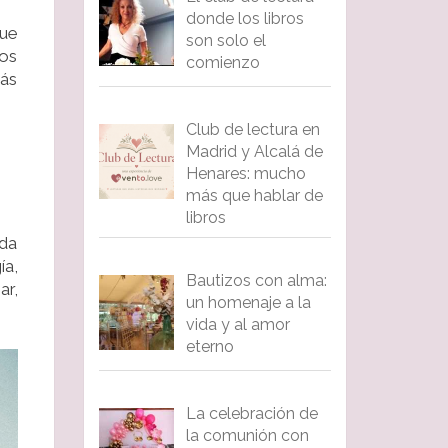
donde los libros
que
son solo el
mos
comienzo
más
Club de lectura en
Madrid y Alcalá de
Henares: mucho
más que hablar de
libros
ada
ía,
Bautizos con alma:
ar,
un homenaje a la
vida y al amor
eterno
La celebración de
la comunión con