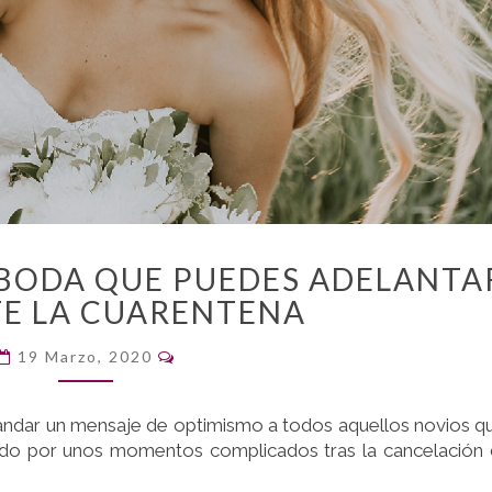
10
 BODA QUE PUEDES ADELANTA
ASPECTOS
E LA CUARENTENA
DE
LA
Comentarios
19 Marzo, 2020
BODA
QUE
PUEDES
andar un mensaje de optimismo a todos aquellos novios q
ADELANTAR
ndo por unos momentos complicados tras la cancelación
DURANTE