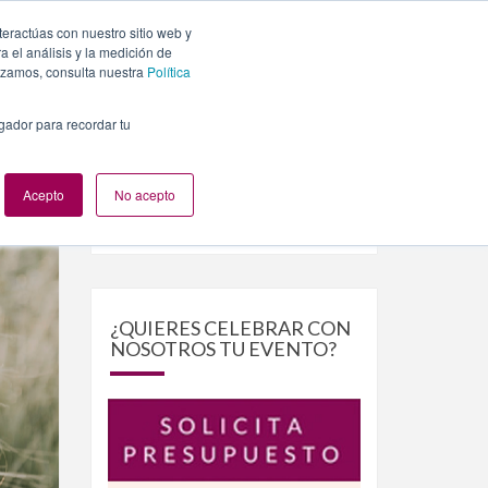
teractúas con nuestro sitio web y
PLANES
NUESTROS EVENTOS
BLOG
CONTACTO
 el análisis y la medición de
lizamos, consulta nuestra
Política
egador para recordar tu
Acepto
No acepto
Buscar
Buscar
por:
¿QUIERES CELEBRAR CON
NOSOTROS TU EVENTO?