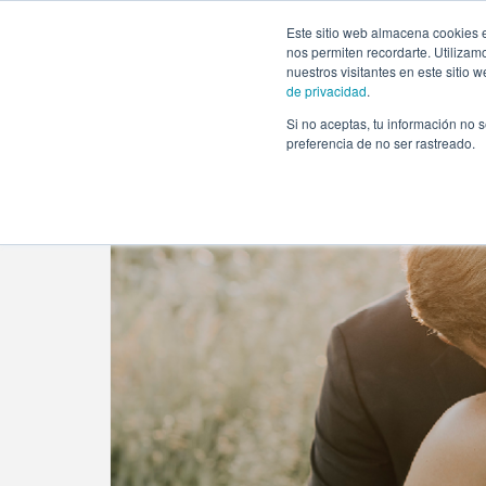
https://www.evento.love/blog/10-aspectos-de-la-boda-que
Este sitio web almacena cookies e
nos permiten recordarte. Utilizam
nuestros visitantes en este sitio
de privacidad
.
Si no aceptas, tu información no s
Evento.love
»
Bodas
»
10 aspectos de la boda que pu
preferencia de no ser rastreado.