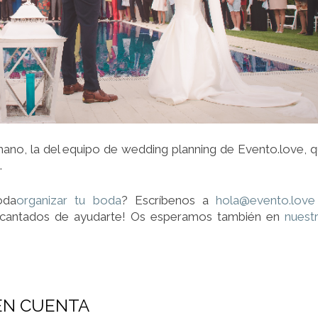
mano, la del equipo de wedding planning de Evento.love, 
.
oda
organizar tu boda
? Escríbenos a
hola@evento.love
ncantados de ayudarte! Os esperamos también en
nuest
EN CUENTA