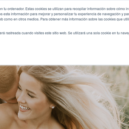
-puedes-adelantar-durante-la-cuarentena/?
n tu ordenador. Estas cookies se utilizan para recopilar información sobre cómo in
INICIO
QUIÉNES SOMOS
TE OFRECEMOS
os esta información para mejorar y personalizar tu experiencia de navegación y para
 web como en otros medios. Para obtener más información sobre las cookies que uti
erá rastreada cuando visites este sitio web. Se utilizará una sola cookie en tu nav
edes adelantar durante la cuarentena