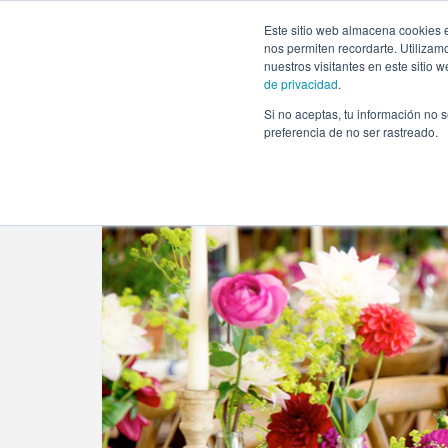
https://www.evento.love/blog/ideas-para-una-boda-en-pri
Este sitio web almacena cookies e
nos permiten recordarte. Utilizam
nuestros visitantes en este sitio
de privacidad
.
Si no aceptas, tu información no s
Evento.love
»
Bodas
»
Ideas para una boda en prima
preferencia de no ser rastreado.