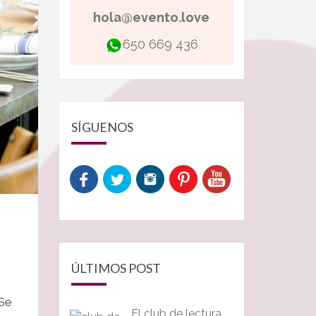
hola@evento.love
650 669 436
SÍGUENOS
ÚLTIMOS POST
 Se
El club de lectura