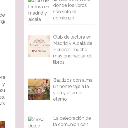
donde los libros
son solo el
de
comienzo
nt@
Club de lectura en
Madrid y Alcalá de
Henares: mucho
más que hablar de
libros
era
Bautizos con alma:
s y
un homenaje a la
 su
vida y al amor
os,
eterno
a’s
La celebración de
la comunión con