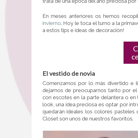
trata de una época del año preciosa por l
En meses anteriores os hemos recopil
invierno
. Hoy le toca el turno a la prima
a estos tips e ideas de decoración!
C
c
El vestido de novia
Comenzamos por lo más divertido e ilu
dejamos de preocuparnos tanto por el 
con escotes en la parte delantera o en l
look, una idea preciosa es optar por int
quedarán ideales los colores pasteles 
Closet son unos de nuestros favoritos.