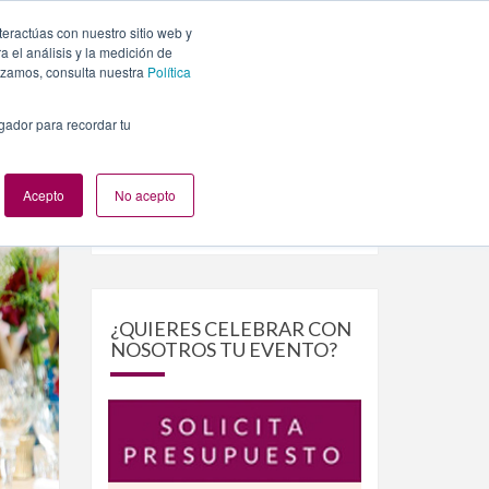
teractúas con nuestro sitio web y
PLANES
NUESTROS EVENTOS
BLOG
CONTACTO
 el análisis y la medición de
lizamos, consulta nuestra
Política
egador para recordar tu
Acepto
No acepto
Buscar
Buscar
por:
¿QUIERES CELEBRAR CON
NOSOTROS TU EVENTO?