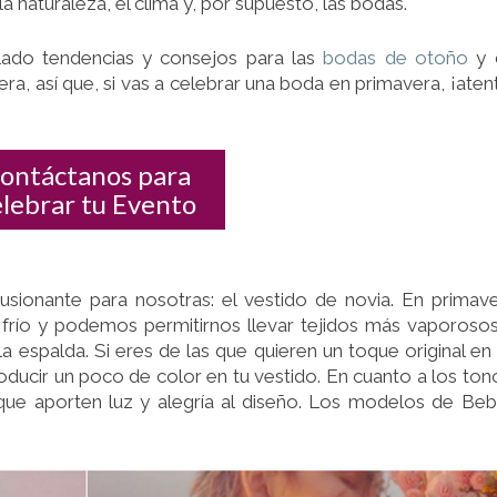
a naturaleza, el clima y, por supuesto, las bodas.
ado tendencias y consejos para las
bodas de otoño
y 
vera, así que, si vas a celebrar una boda en primavera, ¡ate
ontáctanos para
elebrar tu Evento
sionante para nosotras: el vestido de novia. En primav
frío y podemos permitirnos llevar tejidos más vaporoso
a espalda. Si eres de las que quieren un toque original en
roducir un poco de color en tu vestido. En cuanto a los ton
que aporten luz y alegría al diseño. Los modelos de Beb