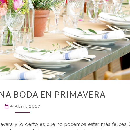
IDEAS
UNA BODA EN PRIMAVERA
PARA
UNA
4 Abril, 2019
BODA
EN
PRIMAVERA
avera y lo cierto es que no podemos estar más felices.