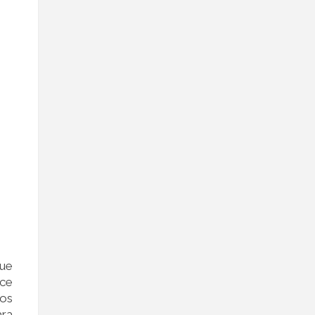
que
ace
 os
ara