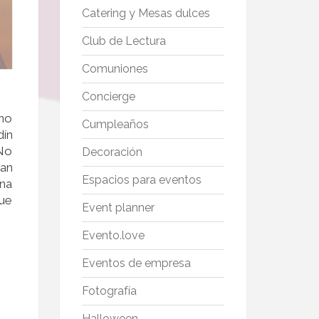
Catering y Mesas dulces
Club de Lectura
Comuniones
Concierge
 no
Cumpleaños
dín
 No
Decoración
tan
Espacios para eventos
una
que
Event planner
Evento.love
Eventos de empresa
Fotografía
Halloween