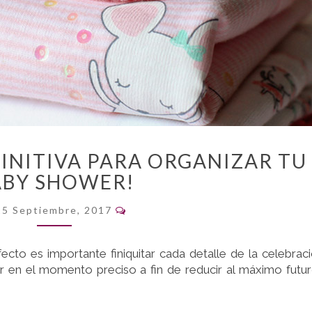
¡LA
FINITIVA PARA ORGANIZAR TU
CHECKLIST
ABY SHOWER!
DEFINITIVA
PARA
Comentarios
25 Septiembre, 2017
ORGANIZAR
TU
BABY
cto es importante finiquitar cada detalle de la celebrac
SHOWER!
abor en el momento preciso a fin de reducir al máximo futu