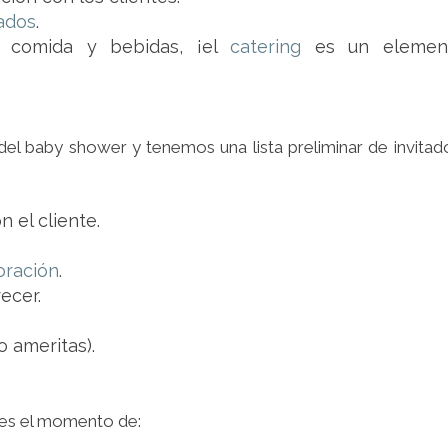
tados
.
e comida y bebidas, ¡el
catering
es un elemen
del baby shower y tenemos una lista preliminar de invitad
n el cliente.
oración
.
ecer.
o ameritas).
a es el momento de: