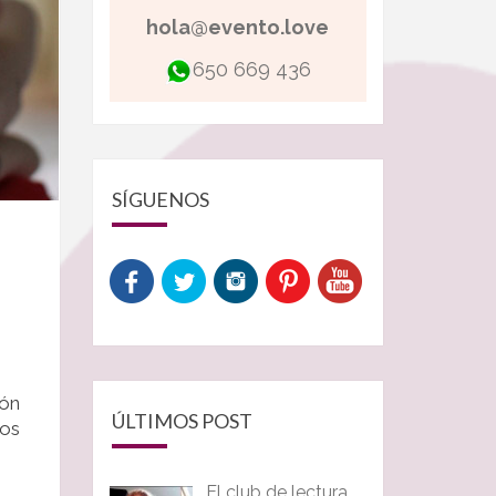
hola@evento.love
650 669 436
SÍGUENOS
ión
ÚLTIMOS POST
ros
El club de lectura