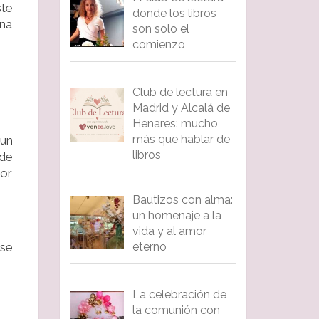
ste
donde los libros
una
son solo el
comienzo
Club de lectura en
Madrid y Alcalá de
Henares: mucho
más que hablar de
 un
libros
 de
por
Bautizos con alma:
un homenaje a la
vida y al amor
ase
eterno
La celebración de
la comunión con