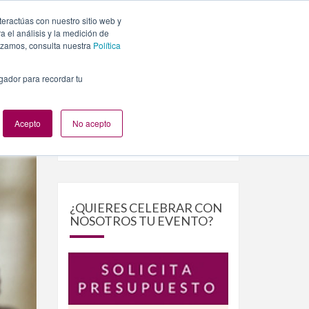
teractúas con nuestro sitio web y
PLANES
NUESTROS EVENTOS
BLOG
CONTACTO
 el análisis y la medición de
lizamos, consulta nuestra
Política
egador para recordar tu
Acepto
No acepto
Buscar
Buscar
por:
¿QUIERES CELEBRAR CON
NOSOTROS TU EVENTO?