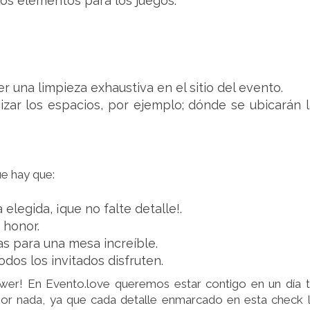
los elementos para los juegos.
 una limpieza exhaustiva en el sitio del evento.
izar los espacios, por ejemplo; dónde se ubicarán l
ue hay que:
 elegida, ¡que no falte detalle!.
 honor.
as para una mesa increíble.
dos los invitados disfruten.
hower! En Evento.love queremos estar contigo en un día 
or nada, ya que cada detalle enmarcado en esta check l