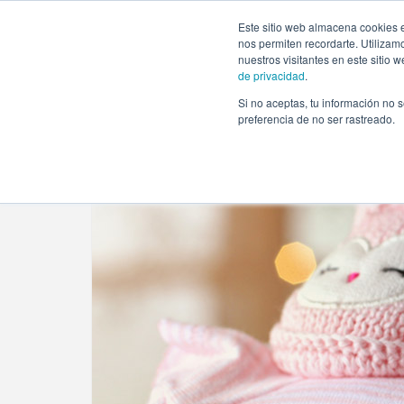
https://www.evento.love/blog/la-checklist-definitiva-organ
Este sitio web almacena cookies e
nos permiten recordarte. Utilizam
nuestros visitantes en este sitio
de privacidad
.
Si no aceptas, tu información no s
Evento.love
»
Baby Shower
»
¡La checklist definitiva
preferencia de no ser rastreado.