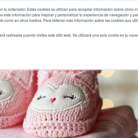
izar-baby-shower/
n tu ordenador. Estas cookies se utilizan para recopilar información sobre cómo in
INICIO
QUIÉNES SOMOS
TE OFRECEMOS
os esta información para mejorar y personalizar tu experiencia de navegación y para
 web como en otros medios. Para obtener más información sobre las cookies que uti
erá rastreada cuando visites este sitio web. Se utilizará una sola cookie en tu nav
 para organizar tu baby shower!