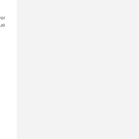
er
que