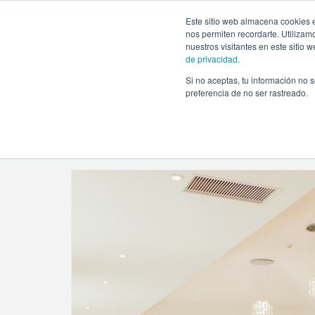
https://www.evento.love/blog/tag/oficiante/
Este sitio web almacena cookies e
nos permiten recordarte. Utilizam
nuestros visitantes en este sitio
de privacidad
.
Si no aceptas, tu información no s
Evento.love
»
oficiante
preferencia de no ser rastreado.