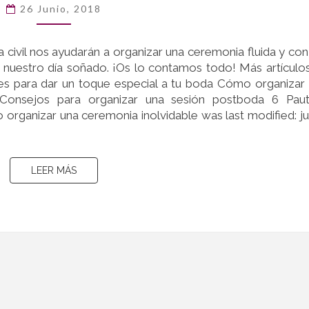
BODA
26 Junio, 2018
CIVIL:
CÓMO
civil nos ayudarán a organizar una ceremonia fluida y con
ORGANIZAR
 nuestro día soñado. ¡Os lo contamos todo! Más artículo
UNA
les para dar un toque especial a tu boda Cómo organizar
CEREMONIA
 Consejos para organizar una sesión postboda 6 Paut
INOLVIDABLE
 organizar una ceremonia inolvidable was last modified: ju
LEER MÁS
LEER MÁS