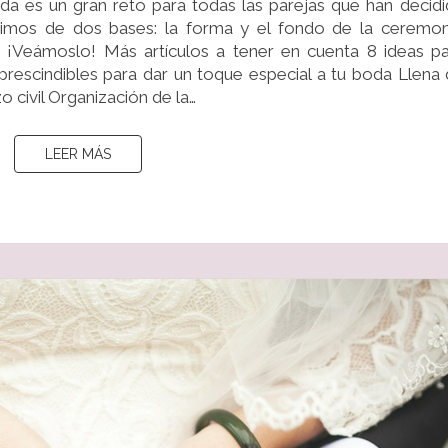
da es un gran reto para todas las parejas que han decid
DE
rtimos de dos bases: la forma y el fondo de la ceremon
FORMA
 ¡Veámoslo! Más artículos a tener en cuenta 8 ideas p
Y
 imprescindibles para dar un toque especial a tu boda Llena
DE
 civil Organización de la…
FONDO
LEER MÁS
LEER MÁS