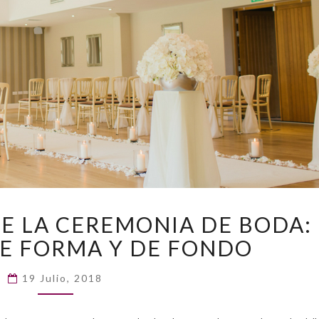
ORGANIZACIÓN
E LA CEREMONIA DE BODA:
DE
E FORMA Y DE FONDO
LA
CEREMONIA
DE
19 Julio, 2018
BODA:
ASPECTOS