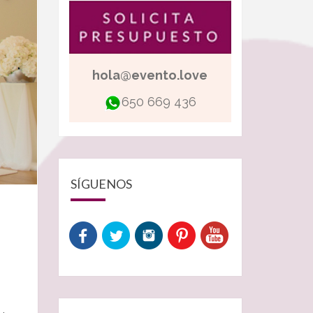
hola@evento.love
650 669 436
SÍGUENOS