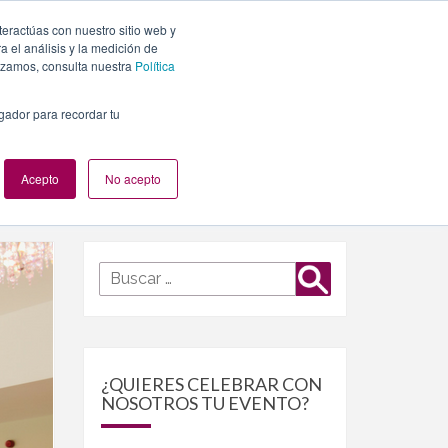
teractúas con nuestro sitio web y
PLANES
NUESTROS EVENTOS
BLOG
CONTACTO
 el análisis y la medición de
lizamos, consulta nuestra
Política
egador para recordar tu
Acepto
No acepto
Buscar
Buscar
por:
¿QUIERES CELEBRAR CON
NOSOTROS TU EVENTO?