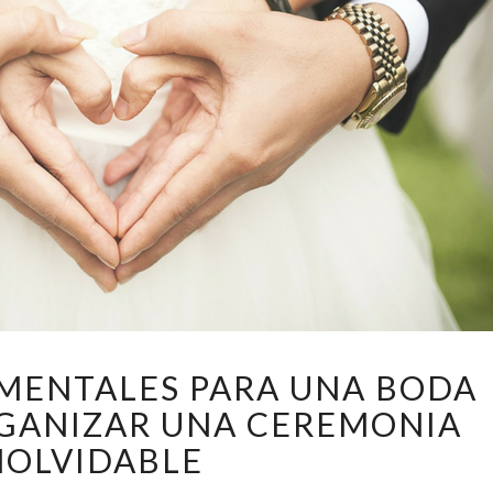
6
MENTALES PARA UNA BODA
PAUTAS
RGANIZAR UNA CEREMONIA
FUNDAMENTALES
PARA
NOLVIDABLE
UNA