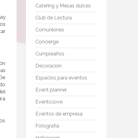
Catering y Mesas dulces
hay
Club de Lectura
Nos
Comuniones
tar
Concierge
Cumpleaños
ión
Decoración
vas
 De
Espacios para eventos
odo
Event planner
del
irá
Evento.love
Eventos de empresa
mos
Fotografía
Halloween