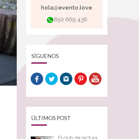
hola@evento.love
650 669 436
SÍGUENOS
ÚLTIMOS POST
El club de lectura