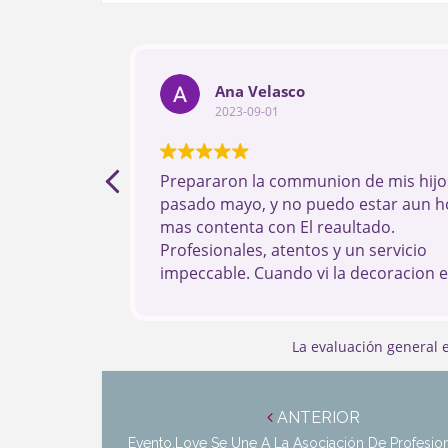
Ana Velasco
2023-09-01
Prepararon la communion de mis hijos
pasado mayo, y no puedo estar aun h
mas contenta con El reaultado.
Profesionales, atentos y un servicio
impeccable. Cuando vi la decoracion 
dia me quede sin palabras Si estais
pensando en UN evento, sin Duda son
mejores.
La evaluación general
Navegación
de
ANTERIOR
Evento.love Se Une A La Asociación De Profesio