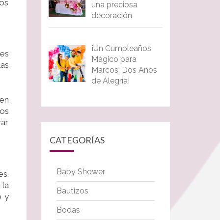
los
una preciosa
decoración
¡Un Cumpleaños
des
Mágico para
las
Marcos: Dos Años
de Alegría!
ien
 os
zar
CATEGORÍAS
Baby Shower
es.
la
Bautizos
o y
Bodas