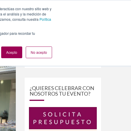
teractúas con nuestro sitio web y
PLANES
NUESTROS EVENTOS
BLOG
CONTACTO
 el análisis y la medición de
lizamos, consulta nuestra
Política
egador para recordar tu
Acepto
No acepto
Buscar
Buscar
por:
¿QUIERES CELEBRAR CON
NOSOTROS TU EVENTO?