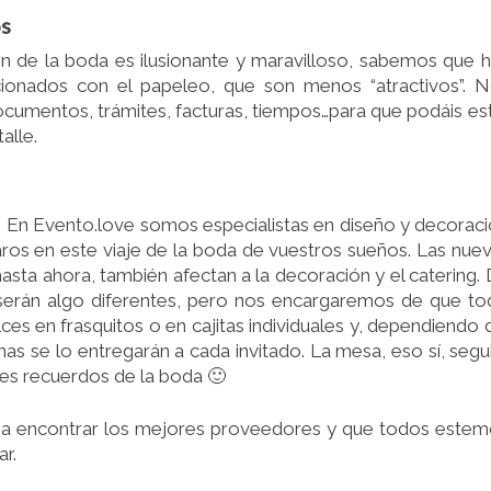
os
n de la boda es ilusionante y maravilloso, sabemos que 
cionados con el papeleo, que son menos “atractivos”. 
cumentos, trámites, facturas, tiempos…para que podáis es
alle.
! En Evento.love somos especialistas en diseño y decorac
os en este viaje de la boda de vuestros sueños. Las nue
ta ahora, también afectan a la decoración y el catering.
serán algo diferentes, pero nos encargaremos de que t
ces en frasquitos o en cajitas individuales y, dependiendo 
as se lo entregarán a cada invitado. La mesa, eso sí, segu
res recuerdos de la boda 🙂
 encontrar los mejores proveedores y que todos este
r.