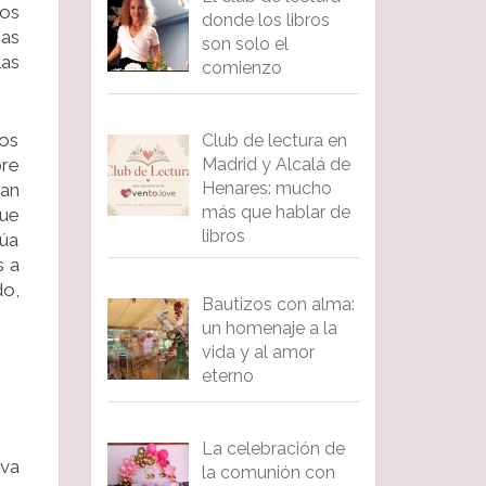
hos
donde los libros
nas
son solo el
las
comienzo
 os
Club de lectura en
bre
Madrid y Alcalá de
Henares: mucho
yan
más que hablar de
que
libros
núa
s a
do,
Bautizos con alma:
un homenaje a la
vida y al amor
eterno
La celebración de
eva
la comunión con