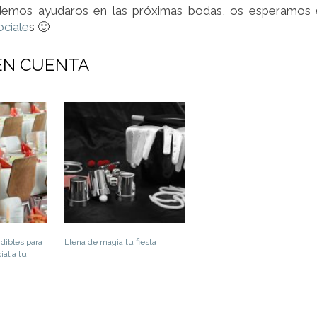
demos ayudaros en las próximas bodas, os esperamos 
ociale
s 🙂
EN CUENTA
dibles para
Llena de magia tu fiesta
al a tu