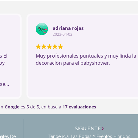
adriana rojas
2023-04-02
 El
Muy profesionales puntuales y muy linda la
oy
decoración para el babyshower.
ese
 los
 en
Google
es
5
de 5,
en base a
17 evaluaciones
SIGUIENTE
nales De
Tendencia: Las Bodas Y Eventos Híbridos