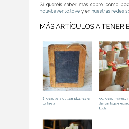
Si queréis saber más sobre cómo po
hola@evento.love
y en
nuestras redes s
MÁS ARTÍCULOS A TENER 
8 ideas para utilizar pizarras en
5+1 ideas imprescin
tu fiesta
dar un toque especi
boda