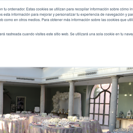
ad-os-ayudamos-a-organizar-vuestro-dia/
n tu ordenador. Estas cookies se utilizan para recopilar información sobre cómo in
INICIO
QUIÉNES SOMOS
TE OFRECEMOS
os esta información para mejorar y personalizar tu experiencia de navegación y para
 web como en otros medios. Para obtener más información sobre las cookies que uti
erá rastreada cuando visites este sitio web. Se utilizará una sola cookie en tu nav
”: os ayudamos a organizar vuestro día