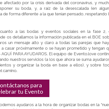
AYUDAMOS
e afectado por la crisis derivada del coronavirus, y muc
A
sponer su boda, y, a raíz de la desescalada (en algu
ORGANIZAR
día de forma diferente a la que tenían pensado, respetando 
VUESTRO
DÍA
cuanto a las bodas y eventos sociales en la fase 2,
de os detallamos la información publicada en el BOE so
ros un mensaje alto y claro a todas las parejas que ha
n a casar próximamente o se hayan prometido y tengan 
S AQUÍ PARA AYUDAROS. El equipo de Evento.love conti
ndo nuestros servicios (a los que ahora se suma ayudaro
entos y organizar la boda en base a ellos), y sobre to
l camino.
ontáctanos para
elebrar tu Evento
odemos ayudaros a la hora de organizar bodas en la “nu