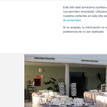
https://www.evento.love/blog/bodas-en-la-nueva-normalid
Este sitio web almacena cookies e
nos permiten recordarte. Utilizam
nuestros visitantes en este sitio
de privacidad
.
Si no aceptas, tu información no s
Evento.love
»
Bodas
»
Bodas en la “nueva normalidad
preferencia de no ser rastreado.