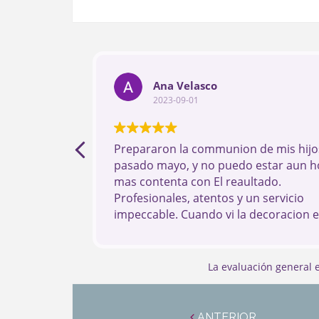
Ana Velasco
2023-09-01
Prepararon la communion de mis hijos
pasado mayo, y no puedo estar aun h
mas contenta con El reaultado.
Profesionales, atentos y un servicio
impeccable. Cuando vi la decoracion 
dia me quede sin palabras Si estais
pensando en UN evento, sin Duda son
mejores.
La evaluación general
Navegación
de
ANTERIOR