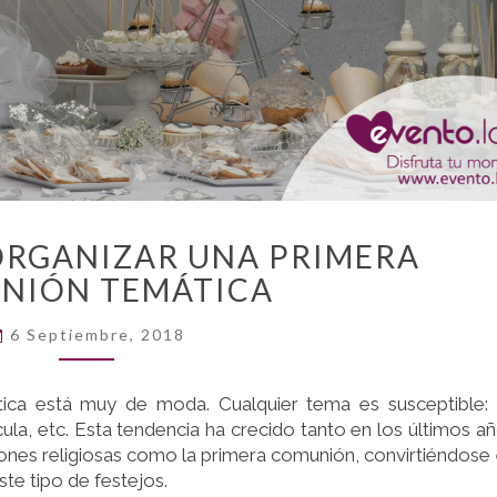
CLAVES
ORGANIZAR UNA PRIMERA
PARA
NIÓN TEMÁTICA
ORGANIZAR
UNA
6 Septiembre, 2018
PRIMERA
COMUNIÓN
TEMÁTICA
ica está muy de moda. Cualquier tema es susceptible:
cula, etc. Esta tendencia ha crecido tanto en los últimos a
iones religiosas como la primera comunión, convirtiéndose
ste tipo de festejos.