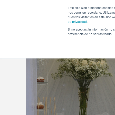
https://www.evento.love/blog/organizar-una-primera-comu
Este sitio web almacena cookies e
nos permiten recordarte. Utilizam
nuestros visitantes en este sitio
de privacidad
.
Si no aceptas, tu información no s
Evento.love
»
Comuniones
»
Claves para organizar 
preferencia de no ser rastreado.