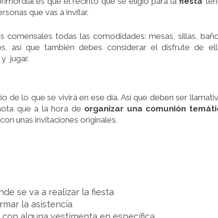
rimordial es que el recinto que se eligió para la
fiesta
ten
rsonas que vas a invitar.
los comensales todas las comodidades: mesas, sillas, bañ
s, así que también debes considerar el disfrute de el
y jugar.
io de lo que se vivirá en ese día. Así que deben ser llamati
enota que a la hora de
organizar una comunión temáti
on unas invitaciones originales.
de se va a realizar la fiesta
rmar la asistencia
 ir con alguna vestimenta en específica