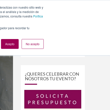
teractúas con nuestro sitio web y
PLANES
NUESTROS EVENTOS
BLOG
CONTACTO
 el análisis y la medición de
lizamos, consulta nuestra
Política
egador para recordar tu
Acepto
No acepto
Buscar
Buscar
por:
¿QUIERES CELEBRAR CON
NOSOTROS TU EVENTO?