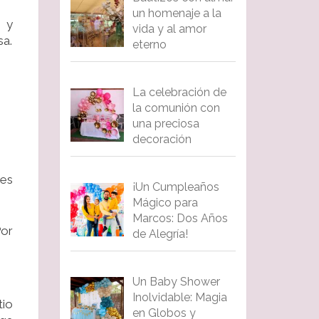
un homenaje a la
e y
vida y al amor
sa.
eterno
La celebración de
la comunión con
una preciosa
decoración
 es
¡Un Cumpleaños
Mágico para
Marcos: Dos Años
Por
de Alegría!
Un Baby Shower
Inolvidable: Magia
tio
en Globos y