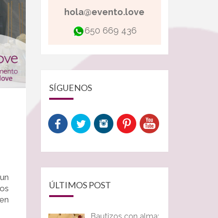
hola@evento.love
650 669 436
SÍGUENOS
 un
ÚLTIMOS POST
ños
 en
Bautizos con alma: