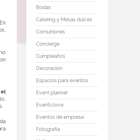
Bodas
Catering y Mesas dulces
 En
os,
Comuniones
Concierge
 no
Cumpleaños
con
Decoración
Espacios para eventos
el
Event planner
lo,
Evento.love
s.
Eventos de empresa
nda
ara
Fotografía