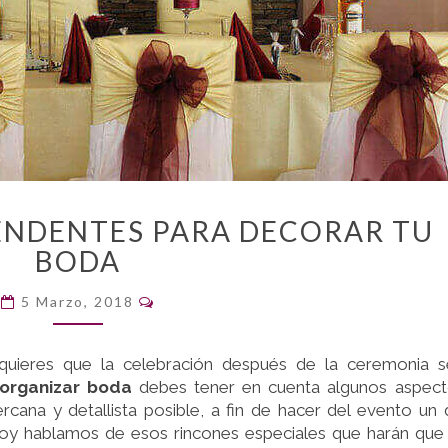
RINCONES
ENDENTES PARA DECORAR TU
SORPRENDENTES
BODA
PARA
DECORAR
Comentarios
5 Marzo, 2018
TU
BODA
 quieres que la celebración después de la ceremonia 
organizar boda
debes tener en cuenta algunos aspec
cana y detallista posible, a fin de hacer del evento un 
oy hablamos de esos rincones especiales que harán que