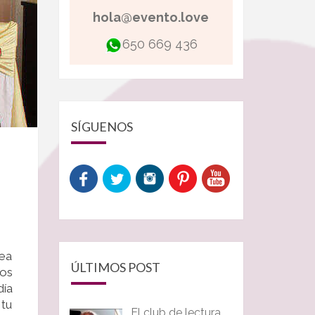
hola@evento.love
650 669 436
SÍGUENOS
sea
ÚLTIMOS POST
tos
día
 tu
El club de lectura