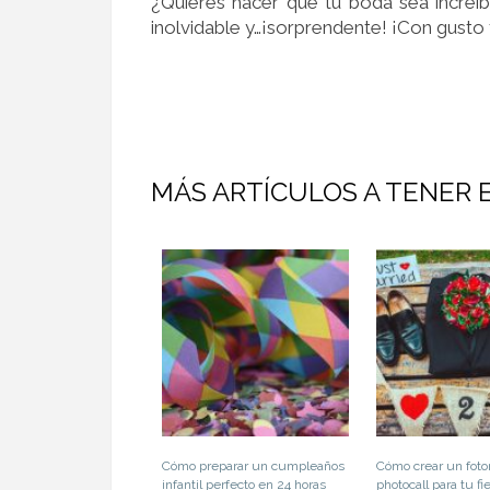
¿Quieres hacer que tu boda sea increí
inolvidable y…¡sorprendente!
¡Con gusto
MÁS ARTÍCULOS A TENER 
Cómo preparar un cumpleaños
Cómo crear un fot
infantil perfecto en 24 horas
photocall para tu fi