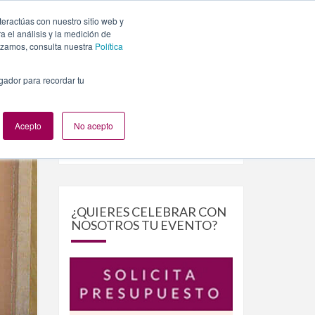
teractúas con nuestro sitio web y
PLANES
NUESTROS EVENTOS
BLOG
CONTACTO
 el análisis y la medición de
lizamos, consulta nuestra
Política
egador para recordar tu
Acepto
No acepto
Buscar
Buscar
por:
¿QUIERES CELEBRAR CON
NOSOTROS TU EVENTO?