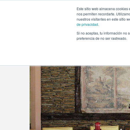
https://www.evento.love/blog/rincones-sorprendentes-dec
Este sitio web almacena cookies e
nos permiten recordarte. Utilizam
nuestros visitantes en este sitio
de privacidad
.
Si no aceptas, tu información no s
Evento.love
»
Bodas
»
Rincones sorprendentes para 
preferencia de no ser rastreado.