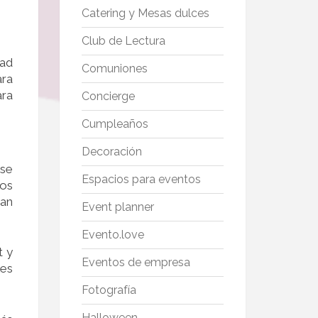
Catering y Mesas dulces
Club de Lectura
dad
Comuniones
ara
ara
Concierge
Cumpleaños
Decoración
 se
Espacios para eventos
los
han
Event planner
Evento.love
t y
Eventos de empresa
les
Fotografía
Halloween