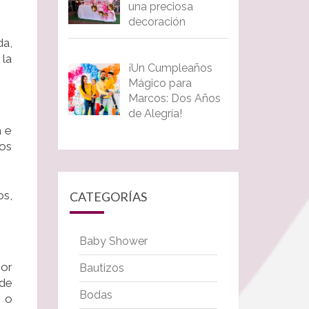
una preciosa
decoración
da,
 la
¡Un Cumpleaños
Mágico para
Marcos: Dos Años
de Alegría!
a e
tos
os,
CATEGORÍAS
Baby Shower
por
Bautizos
 de
Bodas
o o