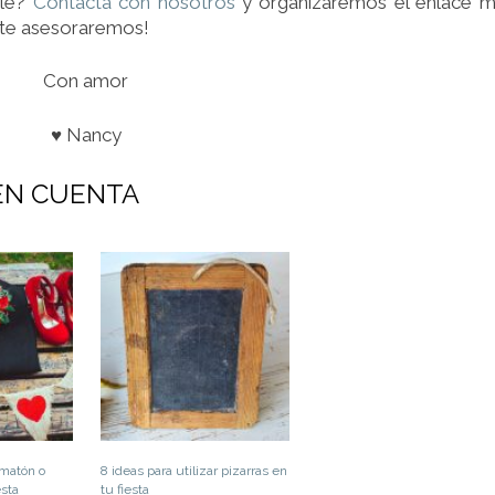
ble?
Contacta con nosotros
y organizaremos el enlace 
 te asesoraremos!
Con amor
♥ Nancy
EN CUENTA
omatón o
8 ideas para utilizar pizarras en
esta
tu fiesta