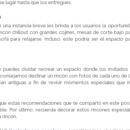
se lugar hasta que los entregues.
a
 una instancia breve les brinda a los usuarios la oportuni
incón chillout con grandes cojines, mesas de corte bajo p
ofá para relajarse. Incluso, este podría ser el espacio p
o puedes olvidar recrear un espacio donde los invitados
, aconsejamos destinar un rincón con fotos de cada uno de 
ean antiguas a fin de revivir momentos especiales que 
igue estas recomendaciones que te compart0 en este pos
able. Por último, recuerda decorar estos rincones especia
 rincón.