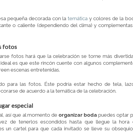
esa pequeña decorada con la
temática
y colores de la bo
cante o caliente (dependiendo del clima) y complementas
s fotos
arse fotos hará que la celebración se torne más divertid
lo ideal es que este rincón cuente con algunos complemen
creen escenas entretenidas.
o para las fotos. Éste podría estar hecho de tela, laz
orarse de acuerdo a la temática de la celebración.
ugar especial
nial, así que al momento de
organizar boda
puedes optar 
 vez de tenerlos escondidos hasta que llegue la hora
es un cartel para que cada invitado se lleve su obsequi