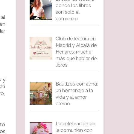
donde los libros
son solo el
 al
comienzo
 en
dar
Club de lectura en
Madrid y Alcalá de
Henares: mucho
más que hablar de
libros
s y
Bautizos con alma:
rán
un homenaje a la
ro,
vida y al amor
eterno
La celebración de
nto
la comunión con
dos