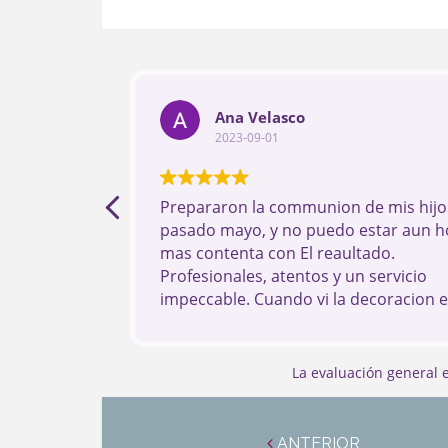
Ana Velasco
2023-09-01
Prepararon la communion de mis hijos
pasado mayo, y no puedo estar aun h
mas contenta con El reaultado.
Profesionales, atentos y un servicio
impeccable. Cuando vi la decoracion 
dia me quede sin palabras Si estais
pensando en UN evento, sin Duda son
mejores.
La evaluación general
Navegación
de
ANTERIOR