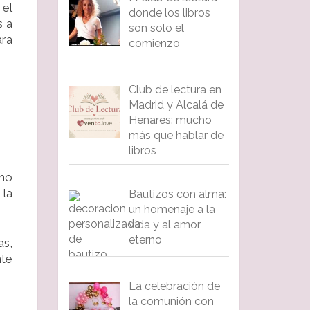
 el
donde los libros
s a
son solo el
ara
comienzo
Club de lectura en
Madrid y Alcalá de
Henares: mucho
más que hablar de
libros
omo
 la
Bautizos con alma:
un homenaje a la
vida y al amor
eterno
as,
nte
La celebración de
la comunión con