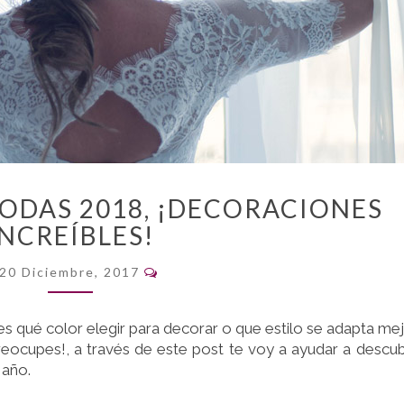
TENDENCIAS
ODAS 2018, ¡DECORACIONES
DE
INCREÍBLES!
BODAS
2018,
Comentarios
20 Diciembre, 2017
¡DECORACIONES
INCREÍBLES!
es qué color elegir para decorar o que estilo se adapta me
preocupes!, a través de este post te voy a ayudar a descub
 año.