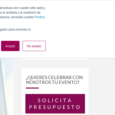
teractúas con nuestro sitio web y
PLANES
NUESTROS EVENTOS
BLOG
CONTACTO
 el análisis y la medición de
lizamos, consulta nuestra
Política
egador para recordar tu
Acepto
No acepto
Buscar
Buscar
por:
¿QUIERES CELEBRAR CON
NOSOTROS TU EVENTO?