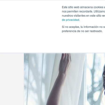
https://www.evento.love/blog/tendencias-bodas-2018-decor
Este sitio web almacena cookies e
nos permiten recordarte. Utilizam
nuestros visitantes en este sitio
de privacidad
.
Si no aceptas, tu información no s
Evento.love
»
Bodas
»
Tendencias de bodas 2018, ¡de
preferencia de no ser rastreado.