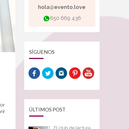
hola@evento.love
650 669 436
SÍGUENOS
jor
ÚLTIMOS POST
rir
El club de lectura