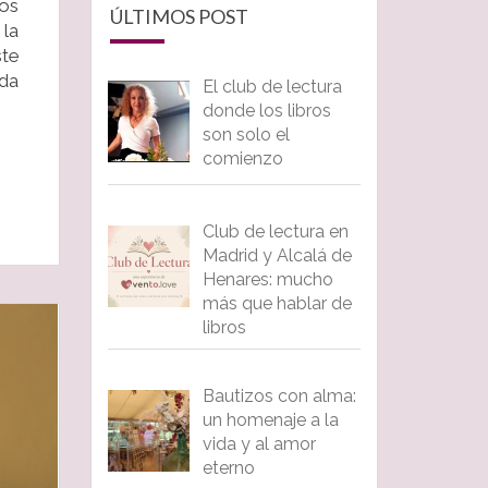
nos
ÚLTIMOS POST
 la
ste
oda
El club de lectura
donde los libros
son solo el
comienzo
Club de lectura en
Madrid y Alcalá de
Henares: mucho
más que hablar de
libros
Bautizos con alma:
un homenaje a la
vida y al amor
eterno