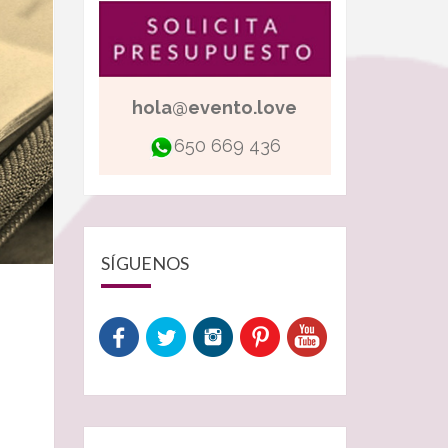
hola@evento.love
650 669 436
SÍGUENOS