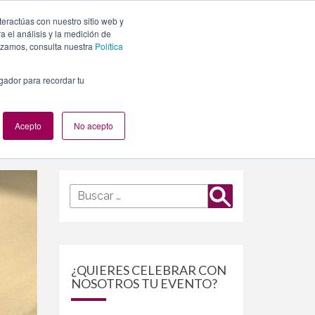
teractúas con nuestro sitio web y
PLANES
NUESTROS EVENTOS
BLOG
CONTACTO
 el análisis y la medición de
lizamos, consulta nuestra
Política
egador para recordar tu
Acepto
No acepto
Buscar
Buscar
por:
¿QUIERES CELEBRAR CON
NOSOTROS TU EVENTO?