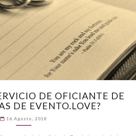
¿CONOCES
ERVICIO DE OFICIANTE DE
EL
S DE EVENTO.LOVE?
SERVICIO
DE
OFICIANTE
16 Agosto, 2018
DE
CEREMONIAS