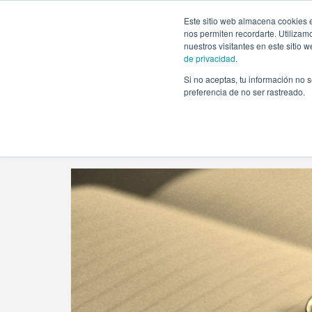
https://www.evento.love/blog/tag/civil/
Este sitio web almacena cookies e
nos permiten recordarte. Utilizam
nuestros visitantes en este sitio
de privacidad
.
Si no aceptas, tu información no s
Evento.love
»
civil
preferencia de no ser rastreado.