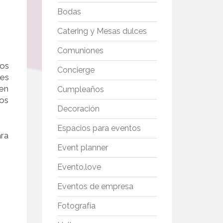
Bodas
Catering y Mesas dulces
Comuniones
los
Concierge
 es
 en
Cumpleaños
mos
Decoración
Espacios para eventos
ara
Event planner
Evento.love
Eventos de empresa
Fotografía