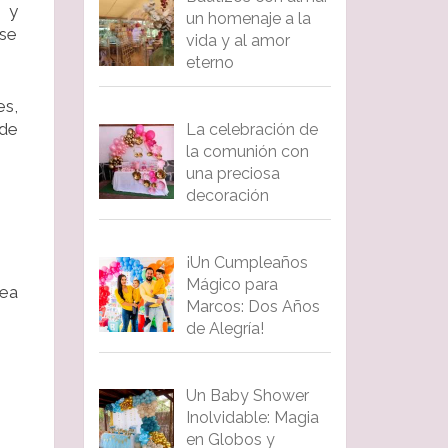
s y
un homenaje a la
 se
vida y al amor
eterno
es,
de
La celebración de
la comunión con
una preciosa
decoración
¡Un Cumpleaños
Mágico para
sea
Marcos: Dos Años
de Alegría!
Un Baby Shower
Inolvidable: Magia
en Globos y