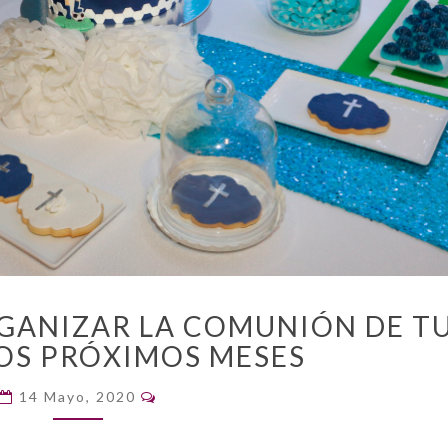
TE
GANIZAR LA COMUNIÓN DE T
AYUDAMOS
LOS PRÓXIMOS MESES
A
ORGANIZAR
Comentarios
14 Mayo, 2020
LA
COMUNIÓN