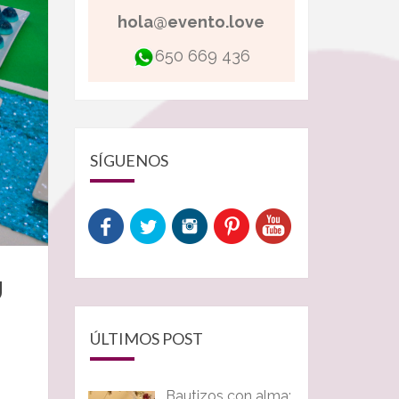
hola@evento.love
650 669 436
SÍGUENOS
U
ÚLTIMOS POST
Bautizos con alma: