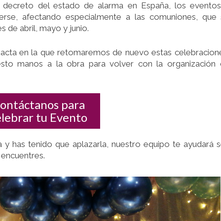
DE
 el decreto del estado de alarma en España, los evento
TU
erse, afectando especialmente a las comuniones, que
HIJ@
de abril, mayo y junio.
EN
LOS
acta en la que retomaremos de nuevo estas celebracion
to manos a la obra para volver con la organización 
PRÓXIMOS
MESES
ontáctanos para
elebrar tu Evento
a y has tenido que aplazarla, nuestro equipo te ayudará 
e encuentres.