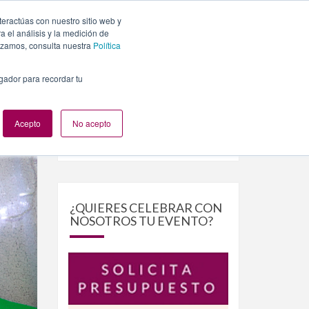
teractúas con nuestro sitio web y
PLANES
NUESTROS EVENTOS
BLOG
CONTACTO
 el análisis y la medición de
lizamos, consulta nuestra
Política
egador para recordar tu
Acepto
No acepto
Buscar
Buscar
por:
¿QUIERES CELEBRAR CON
NOSOTROS TU EVENTO?