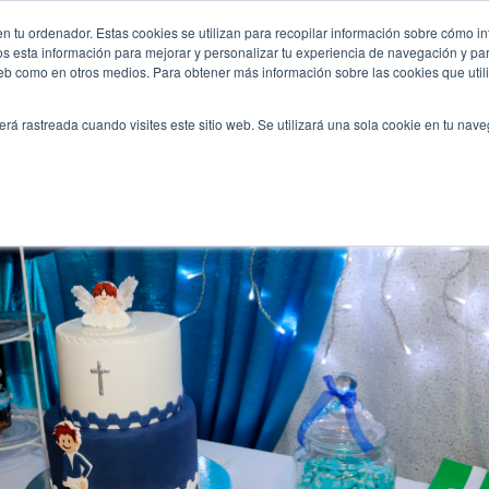
-comunion-de-tu-hij-en-los-proximos-meses/
n tu ordenador. Estas cookies se utilizan para recopilar información sobre cómo in
INICIO
QUIÉNES SOMOS
TE OFRECEMOS
os esta información para mejorar y personalizar tu experiencia de navegación y para
 web como en otros medios. Para obtener más información sobre las cookies que uti
erá rastreada cuando visites este sitio web. Se utilizará una sola cookie en tu nav
r la comunión de tu hij@ en los próximos meses