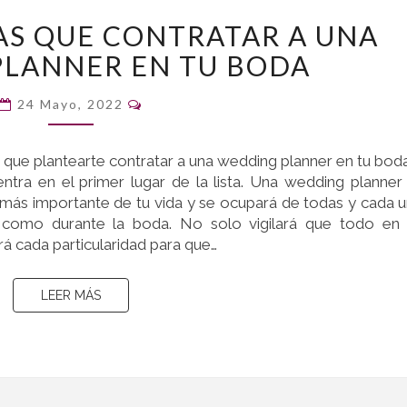
RAZONES
AS QUE CONTRATAR A UNA
POR
LANNER EN TU BODA
LAS
QUE
Comentarios
CONTRATAR
24 Mayo, 2022
A
UNA
s que plantearte contratar a una wedding planner en tu bod
WEDDING
ntra en el primer lugar de la lista. Una wedding planner
PLANNER
más importante de tu vida y se ocupará de todas y cada 
EN
s como durante la boda. No solo vigilará que todo en
TU
á cada particularidad para que…
BODA
LEER MÁS
LEER MÁS