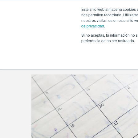
https://www.evento.love/blog/tag/destination-wedding/
Este sitio web almacena cookies e
nos permiten recordarte. Utilizam
nuestros visitantes en este sitio
de privacidad
.
Si no aceptas, tu información no s
Evento.love
»
destination wedding
preferencia de no ser rastreado.