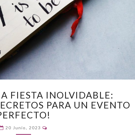
ORGANIZA
A FIESTA INOLVIDABLE:
UNA
SECRETOS PARA UN EVENTO
FIESTA
INOLVIDABLE:
PERFECTO!
¡DESCUBRE
LOS
Comentarios
20 Junio, 2023
SECRETOS