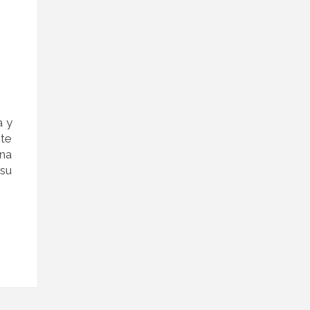
a y
 te
una
 su