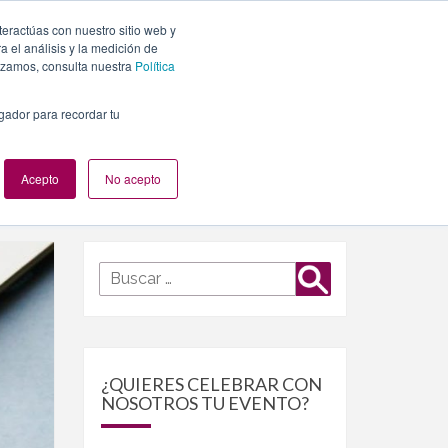
teractúas con nuestro sitio web y
PLANES
NUESTROS EVENTOS
BLOG
CONTACTO
 el análisis y la medición de
lizamos, consulta nuestra
Política
egador para recordar tu
Acepto
No acepto
Buscar
Buscar
por:
¿QUIERES CELEBRAR CON
NOSOTROS TU EVENTO?