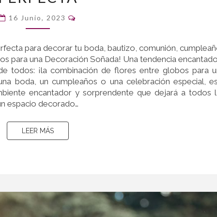
DE
Comentarios
LA
16 Junio, 2023
COMBINACIÓN
PERFECTA
rfecta para decorar tu boda, bautizo, comunión, cumplea
bos para una Decoración Soñada! Una tendencia encantad
e todos: ¡la combinación de flores entre globos para 
una boda, un cumpleaños o una celebración especial, e
biente encantador y sorprendente que dejará a todos 
 un espacio decorado…
LEER MÁS
LEER MÁS