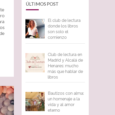
ÚLTIMOS POST
ate
tro
El club de lectura
ara
donde los libros
mos
son solo el
 de
comienzo
Club de lectura en
Madrid y Alcalá de
Henares: mucho
más que hablar de
libros
Bautizos con alma:
un homenaje a la
vida y al amor
eterno