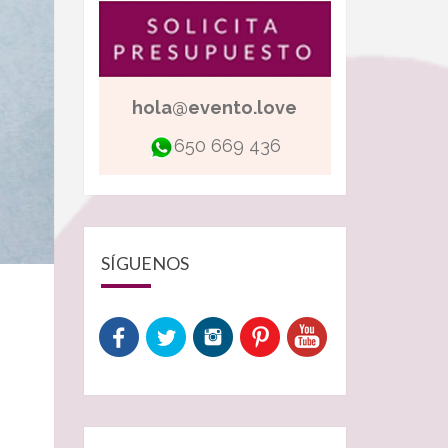
hola@evento.love
650 669 436
SÍGUENOS