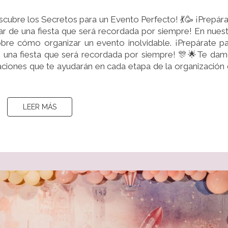
PARA
escubre los Secretos para un Evento Perfecto! 💃🥳 ¡Prepár
UN
utar de una fiesta que será recordada por siempre! En nues
EVENTO
bre cómo organizar un evento inolvidable. ¡Prepárate p
PERFECTO!
 de una fiesta que será recordada por siempre! 🎊🌟Te da
ciones que te ayudarán en cada etapa de la organización
LEER MÁS
LEER MÁS