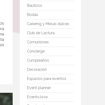
Bautizos
Bodas
ños
Catering y Mesas dulces
ora
Club de Lectura
una
sta
Comuniones
los
Concierge
Cumpleaños
Decoración
Espacios para eventos
Event planner
Evento.love